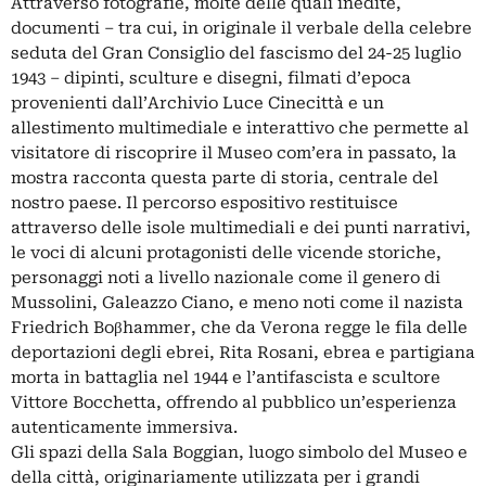
Attraverso fotografie, molte delle quali inedite,
documenti – tra cui, in originale il verbale della celebre
seduta del Gran Consiglio del fascismo del 24-25 luglio
1943 – dipinti, sculture e disegni, filmati d’epoca
provenienti dall’Archivio Luce Cinecittà e un
allestimento multimediale e interattivo che permette al
visitatore di riscoprire il Museo com’era in passato, la
mostra racconta questa parte di storia, centrale del
nostro paese. Il percorso espositivo restituisce
attraverso delle isole multimediali e dei punti narrativi,
le voci di alcuni protagonisti delle vicende storiche,
personaggi noti a livello nazionale come il genero di
Mussolini, Galeazzo Ciano, e meno noti come il nazista
Friedrich Boβhammer, che da Verona regge le fila delle
deportazioni degli ebrei, Rita Rosani, ebrea e partigiana
morta in battaglia nel 1944 e l’antifascista e scultore
Vittore Bocchetta, offrendo al pubblico un’esperienza
autenticamente immersiva.
Gli spazi della Sala Boggian, luogo simbolo del Museo e
della città, originariamente utilizzata per i grandi