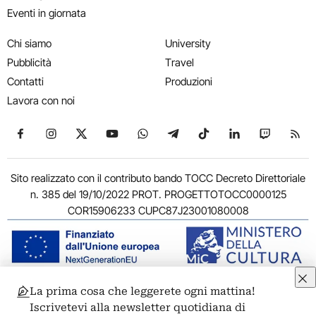
Eventi in giornata
Chi siamo
University
Pubblicità
Travel
Contatti
Produzioni
Lavora con noi
Seguici su Facebook
Seguici su Instagram
Seguici su X
Seguici su YouTube
Seguici su WhatsApp
Seguici su Telegram
Seguici su TikTok
Seguici su Link
Seguici su
Segui
Sito realizzato con il contributo bando TOCC Decreto Direttoriale
n. 385 del 19/10/2022 PROT. PROGETTOTOCC0000125
COR15906233 CUPC87J23001080008
La prima cosa che leggerete ogni mattina!
© 2011-2026 ARTRIBUNE srl – Corso Vittorio Emanuele II, 287 –
Iscrivetevi alla newsletter quotidiana di
00186 Roma - P.I. 11381581005