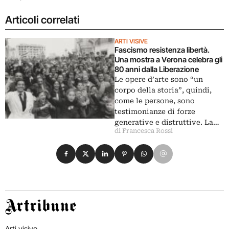
Articoli correlati
ARTI VISIVE
Fascismo resistenza libertà.
Una mostra a Verona celebra gli
80 anni dalla Liberazione
Le opere d’arte sono “un
corpo della storia”, quindi,
come le persone, sono
testimonianze di forze
generative e distruttive. La…
di Francesca Rossi
Condividi su Facebook
Condividi su X
Condividi su LinkedIn
Condividi su Pinterest
Condividi su WhatsApp
Condividi su Email
Artribune
Arti visive