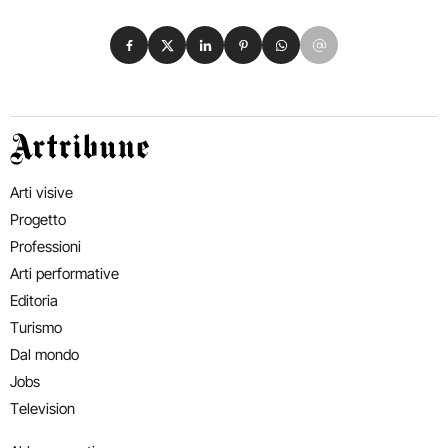
Condividi su Facebook
Condividi su X
Condividi su LinkedIn
Condividi su Pinterest
Condividi su WhatsApp
Condividi su Email
Artribune
Arti visive
Progetto
Professioni
Arti performative
Editoria
Turismo
Dal mondo
Jobs
Television