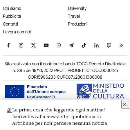
Chi siamo
University
Pubblicità
Travel
Contatti
Produzioni
Lavora con noi
Seguici su Facebook
Seguici su Instagram
Seguici su X
Seguici su YouTube
Seguici su WhatsApp
Seguici su Telegram
Seguici su TikTok
Seguici su Link
Seguici su
Segui
Sito realizzato con il contributo bando TOCC Decreto Direttoriale
n. 385 del 19/10/2022 PROT. PROGETTOTOCC0000125
COR15906233 CUPC87J23001080008
La prima cosa che leggerete ogni mattina!
© 2011-2026 ARTRIBUNE srl – Corso Vittorio Emanuele II, 287 –
Iscrivetevi alla newsletter quotidiana di
00186 Roma - P.I. 11381581005
Artribune per non perdere nessuna notizia
Privacy: Responsabile della protezione dei dati personali