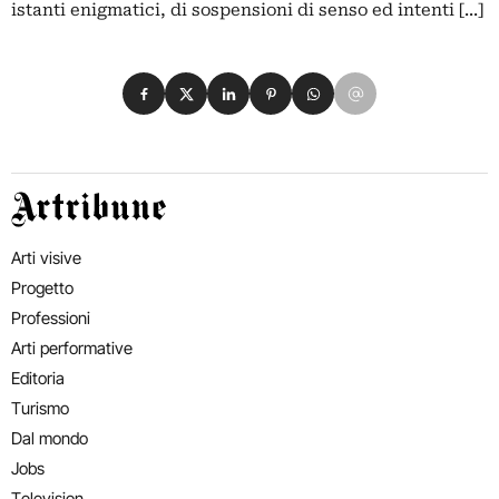
istanti enigmatici, di sospensioni di senso ed intenti [...]
Condividi su Facebook
Condividi su X
Condividi su LinkedIn
Condividi su Pinterest
Condividi su WhatsApp
Condividi su Email
Artribune
Arti visive
Progetto
Professioni
Arti performative
Editoria
Turismo
Dal mondo
Jobs
Television