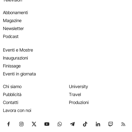
Abbonamenti
Magazine
Newsletter
Podcast
Eventi e Mostre
Inaugurazioni
Finissage
Eventi in giornata
Chi siamo
University
Pubblicità
Travel
Contatti
Produzioni
Lavora con noi
Seguici su Facebook
Seguici su Instagram
Seguici su X
Seguici su YouTube
Seguici su WhatsApp
Seguici su Telegram
Seguici su TikTok
Seguici su Link
Seguici su
Segui