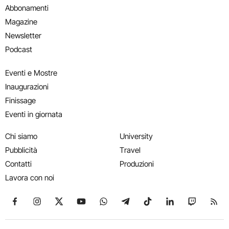
Abbonamenti
Magazine
Newsletter
Podcast
Eventi e Mostre
Inaugurazioni
Finissage
Eventi in giornata
Chi siamo
University
Pubblicità
Travel
Contatti
Produzioni
Lavora con noi
Seguici su Facebook
Seguici su Instagram
Seguici su X
Seguici su YouTube
Seguici su WhatsApp
Seguici su Telegram
Seguici su TikTok
Seguici su Link
Seguici su
Segui