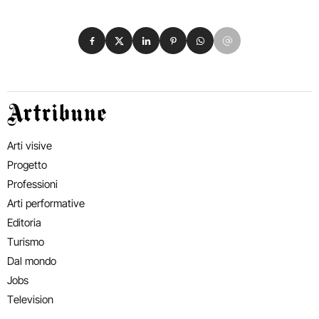
Condividi su Facebook
Condividi su X
Condividi su LinkedIn
Condividi su Pinterest
Condividi su WhatsApp
Condividi su Email
Artribune
Arti visive
Progetto
Professioni
Arti performative
Editoria
Turismo
Dal mondo
Jobs
Television