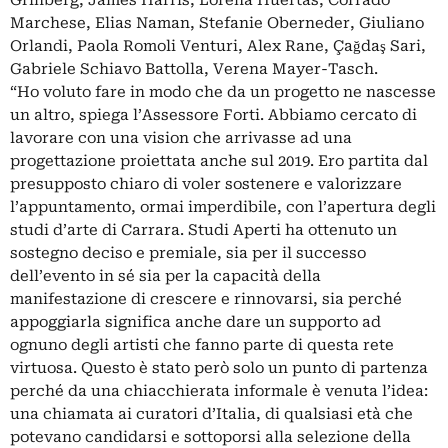
Grinberg, James Harris, Lorena Huertas, Corrado
Marchese, Elias Naman, Stefanie Oberneder, Giuliano
Orlandi, Paola Romoli Venturi, Alex Rane, Çağdaş Sari,
Gabriele Schiavo Battolla, Verena Mayer-Tasch.
“Ho voluto fare in modo che da un progetto ne nascesse
un altro, spiega l’Assessore Forti. Abbiamo cercato di
lavorare con una vision che arrivasse ad una
progettazione proiettata anche sul 2019. Ero partita dal
presupposto chiaro di voler sostenere e valorizzare
l’appuntamento, ormai imperdibile, con l’apertura degli
studi d’arte di Carrara. Studi Aperti ha ottenuto un
sostegno deciso e premiale, sia per il successo
dell’evento in sé sia per la capacità della
manifestazione di crescere e rinnovarsi, sia perché
appoggiarla significa anche dare un supporto ad
ognuno degli artisti che fanno parte di questa rete
virtuosa. Questo è stato però solo un punto di partenza
perché da una chiacchierata informale è venuta l’idea:
una chiamata ai curatori d’Italia, di qualsiasi età che
potevano candidarsi e sottoporsi alla selezione della