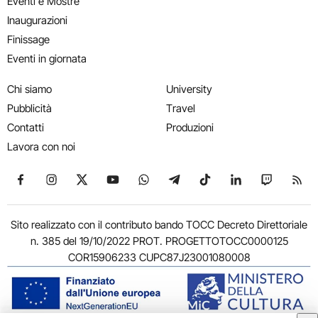
Eventi e Mostre
Inaugurazioni
Finissage
Eventi in giornata
Chi siamo
University
Pubblicità
Travel
Contatti
Produzioni
Lavora con noi
Seguici su Facebook
Seguici su Instagram
Seguici su X
Seguici su YouTube
Seguici su WhatsApp
Seguici su Telegram
Seguici su TikTok
Seguici su Link
Seguici su
Segui
Sito realizzato con il contributo bando TOCC Decreto Direttoriale
n. 385 del 19/10/2022 PROT. PROGETTOTOCC0000125
COR15906233 CUPC87J23001080008