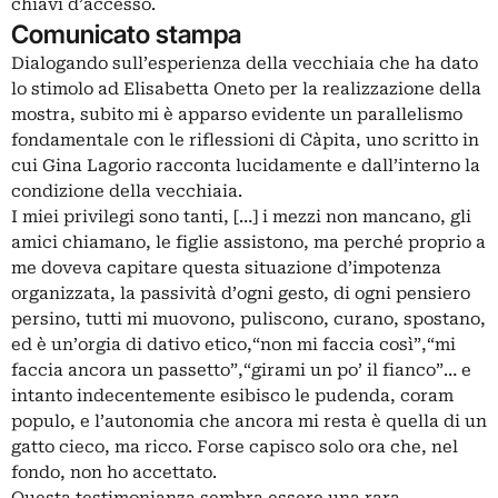
chiavi d’accesso.
Comunicato stampa
Dialogando sull’esperienza della vecchiaia che ha dato
lo stimolo ad Elisabetta Oneto per la realizzazione della
mostra, subito mi è apparso evidente un parallelismo
fondamentale con le riflessioni di Càpita, uno scritto in
cui Gina Lagorio racconta lucidamente e dall’interno la
condizione della vecchiaia.
I miei privilegi sono tanti, […] i mezzi non mancano, gli
amici chiamano, le figlie assistono, ma perché proprio a
me doveva capitare questa situazione d’impotenza
organizzata, la passività d’ogni gesto, di ogni pensiero
persino, tutti mi muovono, puliscono, curano, spostano,
ed è un’orgia di dativo etico,“non mi faccia così”,“mi
faccia ancora un passetto”,“girami un po’ il fianco”… e
intanto indecentemente esibisco le pudenda, coram
populo, e l’autonomia che ancora mi resta è quella di un
gatto cieco, ma ricco. Forse capisco solo ora che, nel
fondo, non ho accettato.
Questa testimonianza sembra essere una rara