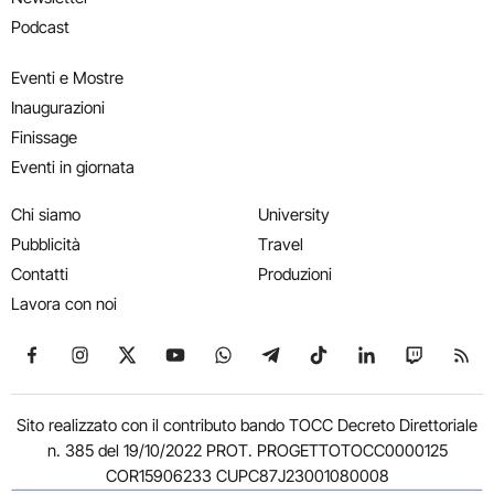
Podcast
Eventi e Mostre
Inaugurazioni
Finissage
Eventi in giornata
Chi siamo
University
Pubblicità
Travel
Contatti
Produzioni
Lavora con noi
Seguici su Facebook
Seguici su Instagram
Seguici su X
Seguici su YouTube
Seguici su WhatsApp
Seguici su Telegram
Seguici su TikTok
Seguici su Link
Seguici su
Segui
Sito realizzato con il contributo bando TOCC Decreto Direttoriale
n. 385 del 19/10/2022 PROT. PROGETTOTOCC0000125
COR15906233 CUPC87J23001080008