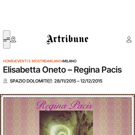
Artribune
HOME
›
EVENTI E MOSTRE
›
MILANO
›
MILANO
Elisabetta Oneto – Regina Pacis
SPAZIO DOLOMITI
28/11/2015
–
12/12/2015