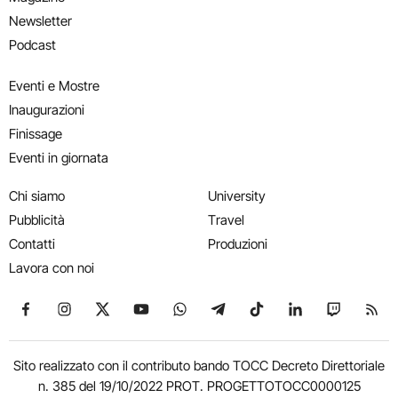
Newsletter
Podcast
Eventi e Mostre
Inaugurazioni
Finissage
Eventi in giornata
Chi siamo
University
Pubblicità
Travel
Contatti
Produzioni
Lavora con noi
Seguici su Facebook
Seguici su Instagram
Seguici su X
Seguici su YouTube
Seguici su WhatsApp
Seguici su Telegram
Seguici su TikTok
Seguici su Link
Seguici su
Segui
Sito realizzato con il contributo bando TOCC Decreto Direttoriale
n. 385 del 19/10/2022 PROT. PROGETTOTOCC0000125