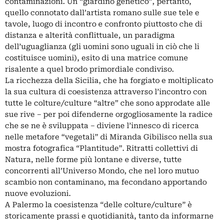
contaminazioni. Un “giardino genetico”, pertanto,
quello connotato dall’artista romano sulle sue tele e
tavole, luogo di incontro e confronto piuttosto che di
distanza e alterità conflittuale, un paradigma
dell’uguaglianza (gli uomini sono uguali in ciò che li
costituisce uomini), esito di una matrice comune
risalente a quel brodo primordiale condiviso.
La ricchezza della Sicilia, che ha forgiato e moltiplicato
la sua cultura di coesistenza attraverso l’incontro con
tutte le colture/culture “altre” che sono approdate alle
sue rive – per poi difenderne orgogliosamente la radice
che se ne è sviluppata – diviene l’innesco di ricerca
nelle metafore “vegetali” di Miranda Gibilisco nella sua
mostra fotografica “Plantitude”. Ritratti collettivi di
Natura, nelle forme più lontane e diverse, tutte
concorrenti all’Universo Mondo, che nel loro mutuo
scambio non contaminano, ma fecondano apportando
nuove evoluzioni.
A Palermo la coesistenza “delle colture/culture” è
storicamente prassi e quotidianità, tanto da informarne