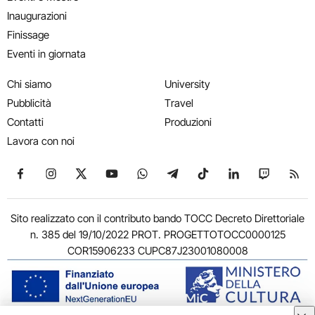
Inaugurazioni
Finissage
Eventi in giornata
Chi siamo
University
Pubblicità
Travel
Contatti
Produzioni
Lavora con noi
Seguici su Facebook
Seguici su Instagram
Seguici su X
Seguici su YouTube
Seguici su WhatsApp
Seguici su Telegram
Seguici su TikTok
Seguici su Link
Seguici su
Segui
Sito realizzato con il contributo bando TOCC Decreto Direttoriale
n. 385 del 19/10/2022 PROT. PROGETTOTOCC0000125
COR15906233 CUPC87J23001080008