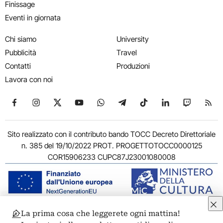
Finissage
Eventi in giornata
Chi siamo
University
Pubblicità
Travel
Contatti
Produzioni
Lavora con noi
Seguici su Facebook
Seguici su Instagram
Seguici su X
Seguici su YouTube
Seguici su WhatsApp
Seguici su Telegram
Seguici su TikTok
Seguici su Link
Seguici su
Segui
Sito realizzato con il contributo bando TOCC Decreto Direttoriale
n. 385 del 19/10/2022 PROT. PROGETTOTOCC0000125
COR15906233 CUPC87J23001080008
La prima cosa che leggerete ogni mattina!
© 2011-2026 ARTRIBUNE srl – Corso Vittorio Emanuele II, 287 –