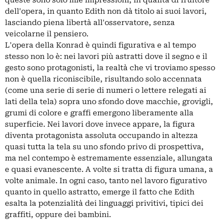
queste sono solo mie impressioni, in qualità di fruitore
dell'opera, in quanto Edith non dà titolo ai suoi lavori,
lasciando piena libertà all'osservatore, senza
veicolarne il pensiero.
L'opera della Konrad è quindi figurativa e al tempo
stesso non lo è: nei lavori più astratti dove il segno e il
gesto sono protagonisti, la realtà che vi troviamo spesso
non è quella riconiscibile, risultando solo accennata
(come una serie di serie di numeri o lettere relegati ai
lati della tela) sopra uno sfondo dove macchie, grovigli,
grumi di colore e graffi emergono liberamente alla
superficie. Nei lavori dove invece appare, la figura
diventa protagonista assoluta occupando in altezza
quasi tutta la tela su uno sfondo privo di prospettiva,
ma nel contempo è estremamente essenziale, allungata
e quasi evanescente. A volte si tratta di figura umana, a
volte animale. In ogni caso, tanto nel lavoro figurativo
quanto in quello astratto, emerge il fatto che Edith
esalta la potenzialità dei linguaggi privitivi, tipici dei
graffiti, oppure dei bambini.