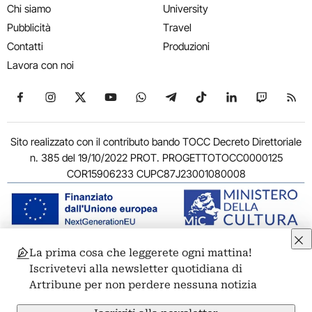
Chi siamo
University
Pubblicità
Travel
Contatti
Produzioni
Lavora con noi
Seguici su Facebook
Seguici su Instagram
Seguici su X
Seguici su YouTube
Seguici su WhatsApp
Seguici su Telegram
Seguici su TikTok
Seguici su Link
Seguici su
Segui
Sito realizzato con il contributo bando TOCC Decreto Direttoriale
n. 385 del 19/10/2022 PROT. PROGETTOTOCC0000125
COR15906233 CUPC87J23001080008
La prima cosa che leggerete ogni mattina!
© 2011-2026 ARTRIBUNE srl – Corso Vittorio Emanuele II, 287 –
Iscrivetevi alla newsletter quotidiana di
00186 Roma - P.I. 11381581005
Artribune per non perdere nessuna notizia
Privacy: Responsabile della protezione dei dati personali
ARTRIBUNE srl – Corso Vittorio Emanuele II, 287 – 00186 Roma