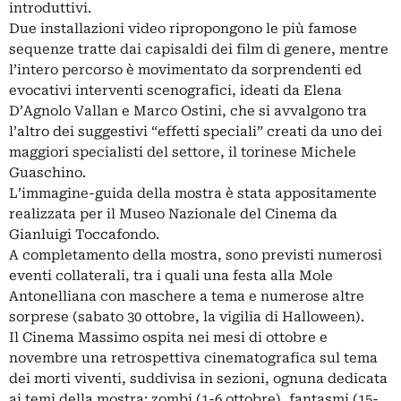
introduttivi.
Due installazioni video ripropongono le più famose
sequenze tratte dai capisaldi dei film di genere, mentre
l’intero percorso è movimentato da sorprendenti ed
evocativi interventi scenografici, ideati da Elena
D’Agnolo Vallan e Marco Ostini, che si avvalgono tra
l’altro dei suggestivi “effetti speciali” creati da uno dei
maggiori specialisti del settore, il torinese Michele
Guaschino.
L’immagine-guida della mostra è stata appositamente
realizzata per il Museo Nazionale del Cinema da
Gianluigi Toccafondo.
A completamento della mostra, sono previsti numerosi
eventi collaterali, tra i quali una festa alla Mole
Antonelliana con maschere a tema e numerose altre
sorprese (sabato 30 ottobre, la vigilia di Halloween).
Il Cinema Massimo ospita nei mesi di ottobre e
novembre una retrospettiva cinematografica sul tema
dei morti viventi, suddivisa in sezioni, ognuna dedicata
ai temi della mostra: zombi (1-6 ottobre), fantasmi (15-