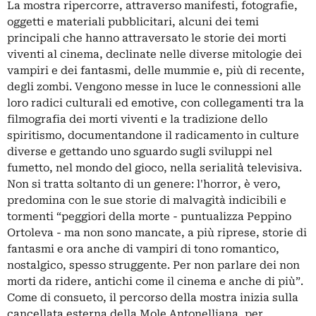
La mostra ripercorre, attraverso manifesti, fotografie,
oggetti e materiali pubblicitari, alcuni dei temi
principali che hanno attraversato le storie dei morti
viventi al cinema, declinate nelle diverse mitologie dei
vampiri e dei fantasmi, delle mummie e, più di recente,
degli zombi. Vengono messe in luce le connessioni alle
loro radici culturali ed emotive, con collegamenti tra la
filmografia dei morti viventi e la tradizione dello
spiritismo, documentandone il radicamento in culture
diverse e gettando uno sguardo sugli sviluppi nel
fumetto, nel mondo del gioco, nella serialità televisiva.
Non si tratta soltanto di un genere: l'horror, è vero,
predomina con le sue storie di malvagità indicibili e
tormenti “peggiori della morte - puntualizza Peppino
Ortoleva - ma non sono mancate, a più riprese, storie di
fantasmi e ora anche di vampiri di tono romantico,
nostalgico, spesso struggente. Per non parlare dei non
morti da ridere, antichi come il cinema e anche di più”.
Come di consueto, il percorso della mostra inizia sulla
cancellata esterna della Mole Antonelliana, per