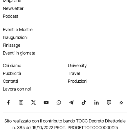
Magazine
Newsletter
Podcast
Eventi e Mostre
Inaugurazioni
Finissage
Eventi in giornata
Chi siamo
University
Pubblicità
Travel
Contatti
Produzioni
Lavora con noi
Seguici su Facebook
Seguici su Instagram
Seguici su X
Seguici su YouTube
Seguici su WhatsApp
Seguici su Telegram
Seguici su TikTok
Seguici su Link
Seguici su
Segui
Sito realizzato con il contributo bando TOCC Decreto Direttoriale
n. 385 del 19/10/2022 PROT. PROGETTOTOCC0000125