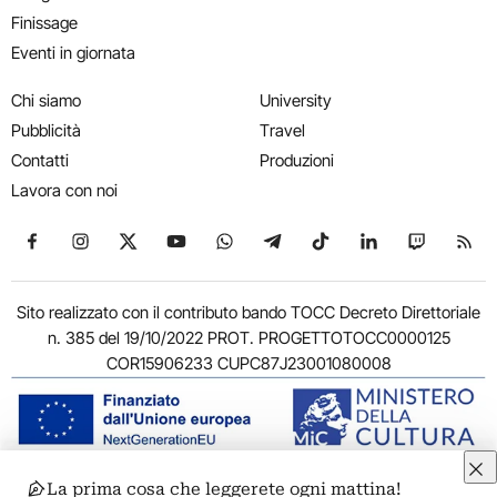
Finissage
Eventi in giornata
Chi siamo
University
Pubblicità
Travel
Contatti
Produzioni
Lavora con noi
Seguici su Facebook
Seguici su Instagram
Seguici su X
Seguici su YouTube
Seguici su WhatsApp
Seguici su Telegram
Seguici su TikTok
Seguici su Link
Seguici su
Segui
Sito realizzato con il contributo bando TOCC Decreto Direttoriale
n. 385 del 19/10/2022 PROT. PROGETTOTOCC0000125
COR15906233 CUPC87J23001080008
La prima cosa che leggerete ogni mattina!
© 2011-2026 ARTRIBUNE srl – Corso Vittorio Emanuele II, 287 –