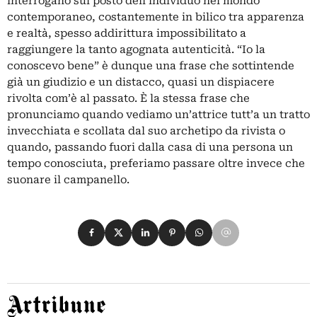
interrogano sul posto dell’individuo nel mondo
contemporaneo, costantemente in bilico tra apparenza
e realtà, spesso addirittura impossibilitato a
raggiungere la tanto agognata autenticità. “Io la
conoscevo bene” è dunque una frase che sottintende
già un giudizio e un distacco, quasi un dispiacere
rivolta com’è al passato. È la stessa frase che
pronunciamo quando vediamo un’attrice tutt’a un tratto
invecchiata e scollata dal suo archetipo da rivista o
quando, passando fuori dalla casa di una persona un
tempo conosciuta, preferiamo passare oltre invece che
suonare il campanello.
Condividi su Facebook
Condividi su X
Condividi su LinkedIn
Condividi su Pinterest
Condividi su WhatsApp
Condividi su Email
Artribune