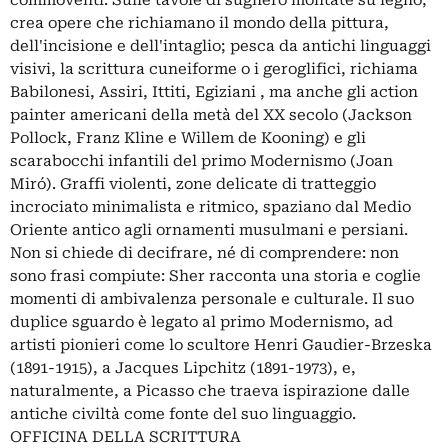
crea opere che richiamano il mondo della pittura,
dell'incisione e dell'intaglio; pesca da antichi linguaggi
visivi, la scrittura cuneiforme o i geroglifici, richiama
Babilonesi, Assiri, Ittiti, Egiziani , ma anche gli action
painter americani della metà del XX secolo (Jackson
Pollock, Franz Kline e Willem de Kooning) e gli
scarabocchi infantili del primo Modernismo (Joan
Miró). Graffi violenti, zone delicate di tratteggio
incrociato minimalista e ritmico, spaziano dal Medio
Oriente antico agli ornamenti musulmani e persiani.
Non si chiede di decifrare, né di comprendere: non
sono frasi compiute: Sher racconta una storia e coglie
momenti di ambivalenza personale e culturale. Il suo
duplice sguardo è legato al primo Modernismo, ad
artisti pionieri come lo scultore Henri Gaudier-Brzeska
(1891-1915), a Jacques Lipchitz (1891-1973), e,
naturalmente, a Picasso che traeva ispirazione dalle
antiche civiltà come fonte del suo linguaggio.
OFFICINA DELLA SCRITTURA