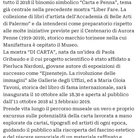
tutto il 2018 il binomio simbolico “Carta e Penna”, tema
già centrale nella precedente mostra “Liber Fare. La
collezione di libri d’artista dell’Accademia di Belle Arti
di Palermo” e da intendersi come preparatorio rispetto
alle molte iniziative previste per il Centenario di Aurora
Penne (1919-2019), storico marchio torinese nella cui
Manifattura è ospitato il Museo.
La mostra “DI CARTA”, nata da un’idea di Paola
Gribaudo e il cui progetto scientifico è stato affidato a
Pierluca Nardoni, giovane autore di esposizioni di
successo come “Ejzenstejn. La rivoluzione delle
immagini” alle Gallerie degli Uffizi, ed a Maria Gioia
Tavoni, storica del libro di fama internazionale, sarà
inaugurata il 10 ottobre alle 18.30 e aperta al pubblico
dall’11 ottobre 2018 al 3 febbraio 2019.
Prende vita lungo il percorso museale un vero e proprio
excursus sulle potenzialità della carta lavorata a mano
esplorate da cartai, tipografi ed artisti di ogni epoca,
guidando il pubblico alla riscoperta del fascino estetico
e del piacere sensoriale di un materiale raffinato e