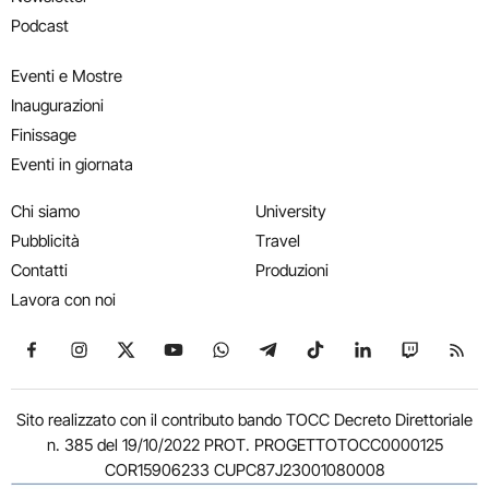
Podcast
Eventi e Mostre
Inaugurazioni
Finissage
Eventi in giornata
Chi siamo
University
Pubblicità
Travel
Contatti
Produzioni
Lavora con noi
Seguici su Facebook
Seguici su Instagram
Seguici su X
Seguici su YouTube
Seguici su WhatsApp
Seguici su Telegram
Seguici su TikTok
Seguici su Link
Seguici su
Segui
Sito realizzato con il contributo bando TOCC Decreto Direttoriale
n. 385 del 19/10/2022 PROT. PROGETTOTOCC0000125
COR15906233 CUPC87J23001080008