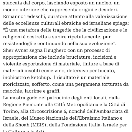
staccata dal corpo, lasciando esposto un nucleo, un
mondo interiore che rappresenta origini e desideri.
Ermanno Tedeschi, curatore attento alla valorizzazione
delle eccellenze culturali ebraiche ed israeliane spiega:
“È una metafora delle tragedie che la civilizzazione e le
religioni è costretta a subire ripetutamente, pur
resistendogli e continuando nella sua evoluzione”.
Sher Avner segna il sughero con un processo di
appropriazione che include bruciature, incisioni e
violente esportazione di materiale, tinture a base di
materiali insoliti come vino, detersivo per bucato,
inchiostro e ketchup. Il risultato è un materiale
storicizzato, sofferto, come una pergamena torturata da
macchie, lacrime e graffi.
La mostra gode del patrocinio degli enti locali, dalla
Regione Piemonte alla Città Metropolitana e la Città di
Torino, alla Circoscrizione 6, nonché dell’Ambasciata di
Israele, del Museo Nazionale dell’Ebraismo Italiano e
della Shoah (MEIS), della Fondazione Italia-Israele per
la Cultura e le Arti.