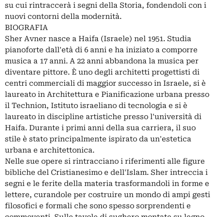
su cui rintraccerà i segni della Storia, fondendoli con i
nuovi contorni della modernità.
BIOGRAFIA
Sher Avner nasce a Haifa (Israele) nel 1951. Studia
pianoforte dall'età di 6 anni e ha iniziato a comporre
musica a 17 anni. A 22 anni abbandona la musica per
diventare pittore. È uno degli architetti progettisti di
centri commerciali di maggior successo in Israele, si è
laureato in Architettura e Pianificazione urbana presso
il Technion, Istituto israeliano di tecnologia e si è
laureato in discipline artistiche presso l'università di
Haifa. Durante i primi anni della sua carriera, il suo
stile è stato principalmente ispirato da un'estetica
urbana e architettonica.
Nelle sue opere si rintracciano i riferimenti alle figure
bibliche del Cristianesimo e dell'Islam. Sher intreccia i
segni e le ferite della materia trasformandoli in forme e
lettere, curandole per costruire un mondo di ampi gesti
filosofici e formali che sono spesso sorprendenti e
commoventi. Sulle tavole di sughero montate su legno,