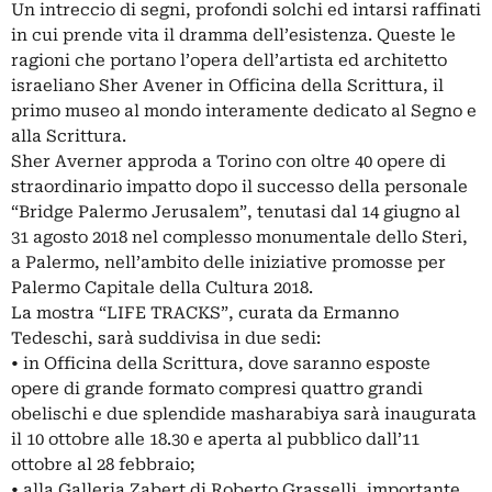
Un intreccio di segni, profondi solchi ed intarsi raffinati
in cui prende vita il dramma dell’esistenza. Queste le
ragioni che portano l’opera dell’artista ed architetto
israeliano Sher Avener in Officina della Scrittura, il
primo museo al mondo interamente dedicato al Segno e
alla Scrittura.
Sher Averner approda a Torino con oltre 40 opere di
straordinario impatto dopo il successo della personale
“Bridge Palermo Jerusalem”, tenutasi dal 14 giugno al
31 agosto 2018 nel complesso monumentale dello Steri,
a Palermo, nell’ambito delle iniziative promosse per
Palermo Capitale della Cultura 2018.
La mostra “LIFE TRACKS”, curata da Ermanno
Tedeschi, sarà suddivisa in due sedi:
• in Officina della Scrittura, dove saranno esposte
opere di grande formato compresi quattro grandi
obelischi e due splendide masharabiya sarà inaugurata
il 10 ottobre alle 18.30 e aperta al pubblico dall’11
ottobre al 28 febbraio;
• alla Galleria Zabert di Roberto Grasselli, importante