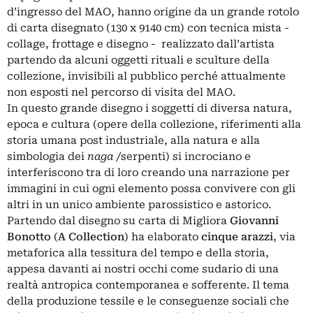
d’ingresso del MAO, hanno origine da un grande rotolo
di carta disegnato (130 x 9140 cm) con tecnica mista -
collage, frottage e disegno - realizzato dall’artista
partendo da alcuni oggetti rituali e sculture della
collezione, invisibili al pubblico perché attualmente
non esposti nel percorso di visita del MAO.
In questo grande disegno i soggetti di diversa natura,
epoca e cultura (opere della collezione, riferimenti alla
storia umana post industriale, alla natura e alla
simbologia dei
naga
/serpenti) si incrociano e
interferiscono tra di loro creando una narrazione per
immagini in cui ogni elemento possa convivere con gli
altri in un unico ambiente parossistico e astorico.
Partendo dal disegno su carta di Migliora
Giovanni
Bonotto
(
A Collection
) ha elaborato
cinque arazzi
, via
metaforica alla tessitura del tempo e della storia,
appesa davanti ai nostri occhi come sudario di una
realtà antropica contemporanea e sofferente. Il tema
della produzione tessile e le conseguenze sociali che