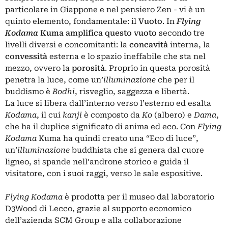
particolare in Giappone e nel pensiero Zen - vi è un
quinto elemento, fondamentale: il
Vuoto
. In
Flying
Kodama
Kuma amplifica questo vuoto
secondo tre
livelli diversi e concomitanti: la
concavità
interna, la
convessità
esterna e lo spazio ineffabile che sta nel
mezzo, ovvero la
porosità
. Proprio in questa porosità
penetra la luce, come un’
illuminazione
che per il
buddismo è
Bodhi
, risveglio, saggezza e libertà.
La luce si libera dall’interno verso l’esterno ed esalta
Kodama
, il cui
kanji
è composto da
Ko
(albero) e
Dama
,
che ha il duplice significato di anima ed eco. Con
Flying
Kodama
Kuma ha quindi creato una “Eco di luce”,
un’
illuminazione
buddhista che si genera dal cuore
ligneo, si spande nell’androne storico e guida il
visitatore, con i suoi raggi, verso le sale espositive.
Flying Kodama
è prodotta per il museo dal laboratorio
D3Wood di Lecco, grazie al supporto economico
dell’azienda SCM Group e alla collaborazione