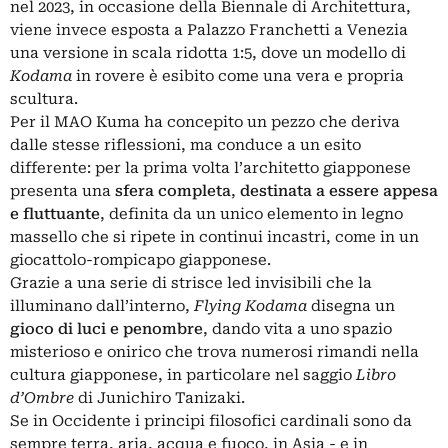
nel 2023, in occasione della Biennale di Architettura,
viene invece esposta a Palazzo Franchetti a Venezia
una versione in scala ridotta 1:5, dove un modello di
Kodama
in rovere è esibito come una vera e propria
scultura.
Per il MAO Kuma ha concepito un pezzo che deriva
dalle stesse riflessioni, ma conduce a un esito
differente: per la prima volta l’architetto giapponese
presenta una
sfera completa
,
destinata a essere appesa
e fluttuante
, definita da un unico elemento in legno
massello che si ripete in continui incastri, come in un
giocattolo-rompicapo giapponese.
Grazie a una serie di strisce led invisibili che la
illuminano dall’interno,
Flying Kodama
disegna un
gioco di luci e penombre
, dando vita a uno spazio
misterioso e onirico che trova numerosi rimandi nella
cultura giapponese, in particolare nel saggio
Libro
d’Ombre
di Junichiro Tanizaki.
Se in Occidente i principi filosofici cardinali sono da
sempre terra, aria, acqua e fuoco, in Asia - e in