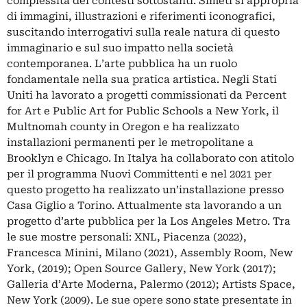
complessità dei contesti sottostanti. Simeti si appropria
di immagini, illustrazioni e riferimenti iconografici,
suscitando interrogativi sulla reale natura di questo
immaginario e sul suo impatto nella società
contemporanea. L’arte pubblica ha un ruolo
fondamentale nella sua pratica artistica. Negli Stati
Uniti ha lavorato a progetti commissionati da Percent
for Art e Public Art for Public Schools a New York, il
Multnomah county in Oregon e ha realizzato
installazioni permanenti per le metropolitane a
Brooklyn e Chicago. In Italya ha collaborato con atitolo
per il programma Nuovi Committenti e nel 2021 per
questo progetto ha realizzato un’installazione presso
Casa Giglio a Torino. Attualmente sta lavorando a un
progetto d’arte pubblica per la Los Angeles Metro. Tra
le sue mostre personali: XNL, Piacenza (2022),
Francesca Minini, Milano (2021), Assembly Room, New
York, (2019); Open Source Gallery, New York (2017);
Galleria d’Arte Moderna, Palermo (2012); Artists Space,
New York (2009). Le sue opere sono state presentate in