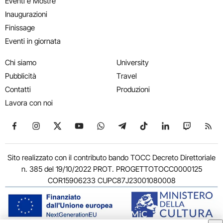
Eventi e Mostre
Inaugurazioni
Finissage
Eventi in giornata
Chi siamo
University
Pubblicità
Travel
Contatti
Produzioni
Lavora con noi
Seguici su Facebook
Seguici su Instagram
Seguici su X
Seguici su YouTube
Seguici su WhatsApp
Seguici su Telegram
Seguici su TikTok
Seguici su Link
Seguici su
Segui
Sito realizzato con il contributo bando TOCC Decreto Direttoriale
n. 385 del 19/10/2022 PROT. PROGETTOTOCC0000125
COR15906233 CUPC87J23001080008