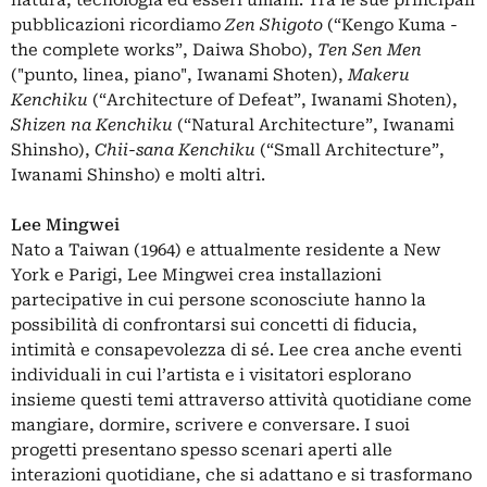
natura, tecnologia ed esseri umani. Tra le sue principali
pubblicazioni ricordiamo
Zen Shigoto
(“Kengo Kuma -
the complete works”, Daiwa Shobo),
Ten Sen Men
("punto, linea, piano", Iwanami Shoten),
Makeru
Kenchiku
(“Architecture of Defeat”, Iwanami Shoten),
Shizen na Kenchiku
(“Natural Architecture”, Iwanami
Shinsho),
Chii-sana Kenchiku
(“Small Architecture”,
Iwanami Shinsho) e molti altri.
Lee Mingwei
Nato a Taiwan (1964) e attualmente residente a New
York e Parigi, Lee Mingwei crea installazioni
partecipative in cui persone sconosciute hanno la
possibilità di confrontarsi sui concetti di fiducia,
intimità e consapevolezza di sé. Lee crea anche eventi
individuali in cui l’artista e i visitatori esplorano
insieme questi temi attraverso attività quotidiane come
mangiare, dormire, scrivere e conversare. I suoi
progetti presentano spesso scenari aperti alle
interazioni quotidiane, che si adattano e si trasformano