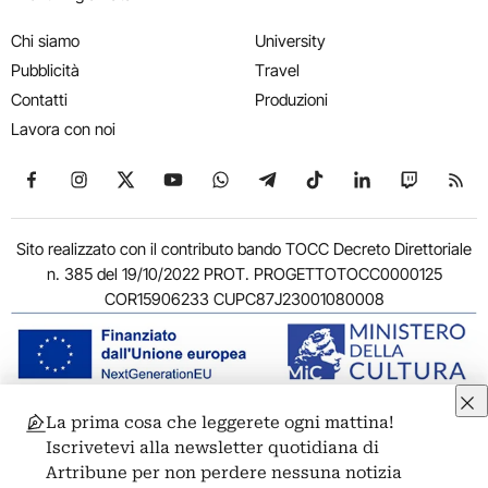
Chi siamo
University
Pubblicità
Travel
Contatti
Produzioni
Lavora con noi
Seguici su Facebook
Seguici su Instagram
Seguici su X
Seguici su YouTube
Seguici su WhatsApp
Seguici su Telegram
Seguici su TikTok
Seguici su Link
Seguici su
Segui
Sito realizzato con il contributo bando TOCC Decreto Direttoriale
n. 385 del 19/10/2022 PROT. PROGETTOTOCC0000125
COR15906233 CUPC87J23001080008
La prima cosa che leggerete ogni mattina!
© 2011-2026 ARTRIBUNE srl – Corso Vittorio Emanuele II, 287 –
Iscrivetevi alla newsletter quotidiana di
00186 Roma - P.I. 11381581005
Artribune per non perdere nessuna notizia
Privacy: Responsabile della protezione dei dati personali