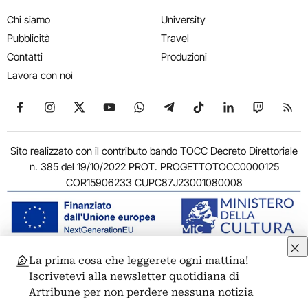
Chi siamo
University
Pubblicità
Travel
Contatti
Produzioni
Lavora con noi
Seguici su Facebook
Seguici su Instagram
Seguici su X
Seguici su YouTube
Seguici su WhatsApp
Seguici su Telegram
Seguici su TikTok
Seguici su Link
Seguici su
Segui
Sito realizzato con il contributo bando TOCC Decreto Direttoriale
n. 385 del 19/10/2022 PROT. PROGETTOTOCC0000125
COR15906233 CUPC87J23001080008
La prima cosa che leggerete ogni mattina!
© 2011-2026 ARTRIBUNE srl – Corso Vittorio Emanuele II, 287 –
Iscrivetevi alla newsletter quotidiana di
00186 Roma - P.I. 11381581005
Artribune per non perdere nessuna notizia
Privacy: Responsabile della protezione dei dati personali