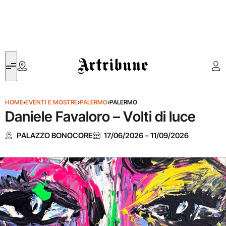
Artribune
HOME
›
EVENTI E MOSTRE
›
PALERMO
›
PALERMO
Daniele Favaloro – Volti di luce
PALAZZO BONOCORE
17/06/2026
–
11/09/2026