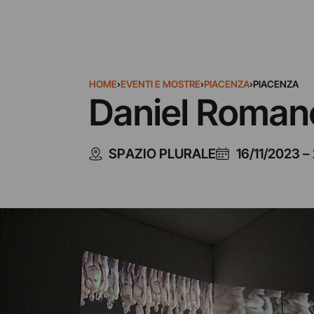
HOME
›
EVENTI E MOSTRE
›
PIACENZA
›
PIACENZA
Daniel Romano
SPAZIO PLURALE
16/11/2023
–