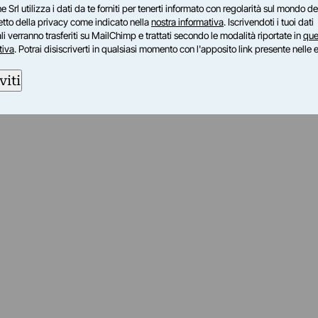
e Srl utilizza i dati da te forniti per tenerti informato con regolarità sul mondo del
petto della privacy come indicato nella
nostra informativa
. Iscrivendoti i tuoi dati
i verranno trasferiti su MailChimp e trattati secondo le modalità riportate in
que
tiva
. Potrai disiscriverti in qualsiasi momento con l'apposito link presente nelle 
viti