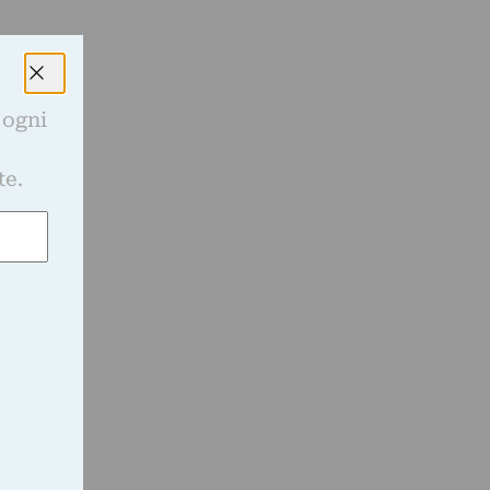
 ogni
e
te.