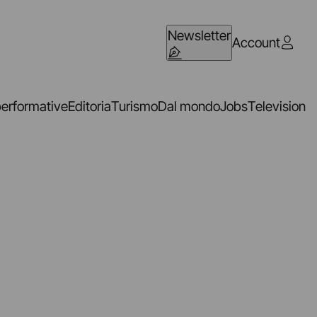
Newsletter
Account
performative
Editoria
Turismo
Dal mondo
Jobs
Television