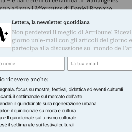
ita – e dai cerchi di ceramica di Mariangeles
uno ad uno i
Migrantes
di Daniel Romano.
Lettera, la newsletter quotidiana
pere, frutto del progetto allestitivo di Brigitta
Non perdetevi il meglio di Artribune! Ricevi
di luce e ombra dove ogni lavoro subisce una
giorno un'e-mail con gli articoli del giorno 
Daniel Romano è proiettata angolarmente e
partecipa alla discussione sul mondo dell'ar
sie di Serena Rossi viene aggiunta una retro
s otros
della Blanco si trova al centro di una
e
Email
ro migliore di Sala
viene accarezzato dalla luce
gatorio)
(Obbligatorio)
io ricevere anche:
isti e le opere» dice Marta Fogagnolo, creatrice
egnala
: focus su mostre, festival, didattica ed eventi culturali
una conversazione sui generis dove il lavoro di
ncanti
: il settimanale sul mercato dell'arte
ender
: il quindicinale sulla rigenerazione urbana
oesistenza promiscua che diventa il compasso
ailor
: il quindicinale su moda e cultura
re la realtà. Ne deriva un’antologica
ax
: Il quindicinale sul turismo culturale
ile in una massima imprescindibile: ognuno è
est
: il settimanale sui festival culturali
enabile di essere Altro».