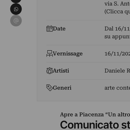
via S. An
Condividi su WhatsApp
(Clicca q
Condividi su Email
Date
Dal
16/11
su appun
Vernissage
16/11/20
Artisti
Daniele 
Generi
arte con
Apre a Piacenza “Un altro”
Comunicato s