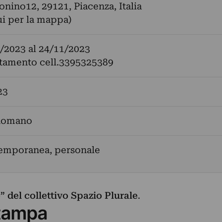
tonino12, 29121, Piacenza, Italia
ui per la mappa)
/2023
al
24/11/2023
tamento cell.3395325389
23
Romano
temporanea, personale
 del collettivo Spazio Plurale
.
tampa