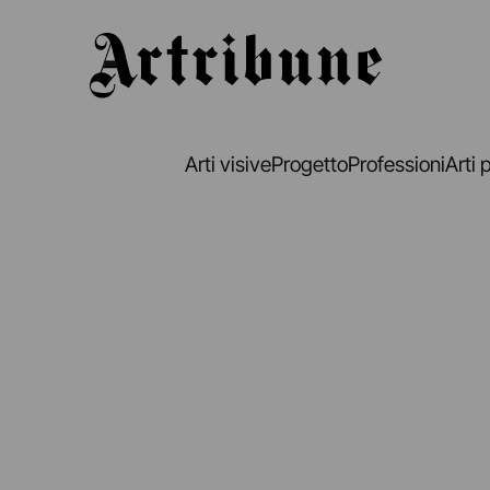
Artribune
Arti visive
Progetto
Professioni
Arti 