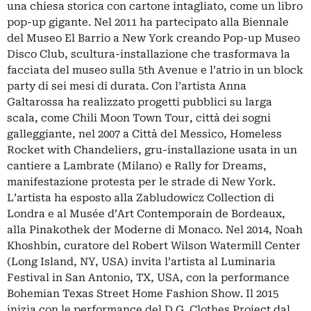
una chiesa storica con cartone intagliato, come un libro
pop-up gigante. Nel 2011 ha partecipato alla Biennale
del Museo El Barrio a New York creando Pop-up Museo
Disco Club, scultura-installazione che trasformava la
facciata del museo sulla 5th Avenue e l’atrio in un block
party di sei mesi di durata. Con l’artista Anna
Galtarossa ha realizzato progetti pubblici su larga
scala, come Chili Moon Town Tour, città dei sogni
galleggiante, nel 2007 a Città del Messico, Homeless
Rocket with Chandeliers, gru-installazione usata in un
cantiere a Lambrate (Milano) e Rally for Dreams,
manifestazione protesta per le strade di New York.
L’artista ha esposto alla Zabludowicz Collection di
Londra e al Musée d’Art Contemporain de Bordeaux,
alla Pinakothek der Moderne di Monaco. Nel 2014, Noah
Khoshbin, curatore del Robert Wilson Watermill Center
(Long Island, NY, USA) invita l’artista al Luminaria
Festival in San Antonio, TX, USA, con la performance
Bohemian Texas Street Home Fashion Show. Il 2015
inizia con le performance del D.G. Clothes Project dal