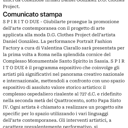
unici da collezione firmati Daniel González D.G. Clothes
Project.
Comunicato stampa
S P I R I T O DUE - Giubilarte prosegue la promozione
dell’arte contemporanea con il progetto di arte
applicata alla moda D.G. Clothes Project dell’artista
Daniel González. La performance Portrait Fashion
Factory a cura di Valentina Ciarallo sarà presentata per
la prima volta a Roma nella splendida cornice del
Complesso Monumentale Santo Spirito in Sassia. S P I R
I T O DUE è il programma espositivo che coinvolge gli
artisti più significativi nel panorama creativo nazionale
e internazionale, mettendoli a confronto con uno spazio
espositivo di assoluto valore storico artistico: il
complesso ospedaliero risalente al 727 d.C. e ridefinito
nella seconda metà del Quattrocento, sotto Papa Sisto
IV. Ogni artista è chiamato a realizzare un progetto site
specific per lo spazio utilizzando i vari linguaggi
dell’arte contemporanea. Gli interventi artistici, a
carattere prevalentemente performativo, si