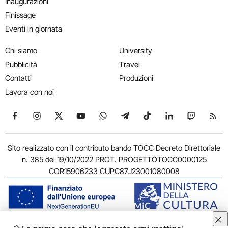
Inaugurazioni
Finissage
Eventi in giornata
Chi siamo
University
Pubblicità
Travel
Contatti
Produzioni
Lavora con noi
Seguici su Facebook
Seguici su Instagram
Seguici su X
Seguici su YouTube
Seguici su WhatsApp
Seguici su Telegram
Seguici su TikTok
Seguici su Link
Seguici su
Segui
Sito realizzato con il contributo bando TOCC Decreto Direttoriale
n. 385 del 19/10/2022 PROT. PROGETTOTOCC0000125
COR15906233 CUPC87J23001080008