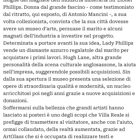
moglie del magnate dell’industria mineraria Sir Lionel
Phillips. Donna dal grande fascino - come testimoniato
dal ritratto, qui esposto, di Antonio Mancini -, a sua
volta collezionista, convinta che la sua città dovesse
avere un museo d’arte, persuase il marito e alcuni
magnati dell’industria a investire nel progetto.
Determinata a portare avanti la sua idea, Lady Phillips
vende un diamante azzurro regalatole dal marito per
acquistare i primi lavori. Hugh Lane, altra grande
personalità della scena culturale anglosassone, la aiuta
nell’impresa, suggerendole possibili acquisizioni. Sin
dalla sua apertura il museo presenta una selezione di
opere di straordinaria qualità e modernità, un nucleo
arricchitosi poi negli anni grazie a nuove acquisizioni e
donazioni.
Soffermarsi sulla bellezza che grandi artisti hanno
lasciato ai posteri è uno degli scopi che Villa Reale si
prefigge di trasmettere al visitatore, anche con l’aiuto,
ormai collaudato, della realtà aumentata, grazie ad
ArtGlass che si è occupata di realizzare testi e