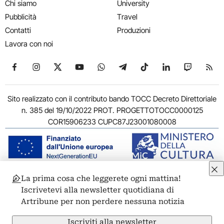
Chi siamo
University
Pubblicità
Travel
Contatti
Produzioni
Lavora con noi
Seguici su Facebook
Seguici su Instagram
Seguici su X
Seguici su YouTube
Seguici su WhatsApp
Seguici su Telegram
Seguici su TikTok
Seguici su Link
Seguici su
Segui
Sito realizzato con il contributo bando TOCC Decreto Direttoriale
n. 385 del 19/10/2022 PROT. PROGETTOTOCC0000125
COR15906233 CUPC87J23001080008
La prima cosa che leggerete ogni mattina!
© 2011-2026 ARTRIBUNE srl – Corso Vittorio Emanuele II, 287 –
Iscrivetevi alla newsletter quotidiana di
00186 Roma - P.I. 11381581005
Artribune per non perdere nessuna notizia
Privacy: Responsabile della protezione dei dati personali
ARTRIBUNE srl – Corso Vittorio Emanuele II, 287 – 00186 Roma
Iscriviti alla newsletter