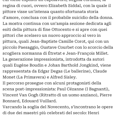
regina di cuori, ovvero Elizabeth Siddal, con la quale il
pittore visse un’intensa quanto sfortunata storia
d’amore, conclusa con il probabile suicidio della donna.
La mostra continua con un’ampia sezione dedicata agli
esiti della pittura di fine Ottocento e si apre con quei
pittori che scelsero un nuovo approccio al vero in
pittura, quali Jean-Baptiste Camille Corot, qui con un
piccolo Paesaggio, Gustave Courbet con lo scorcio della
scogliera normanna di Étretat e Jean-François Millet.
La generazione impressionista, introdotta da autori
quali Eugéne Boudin e Johan Barthold Jongkind, viene
rappresentata da Edgar Degas (Le ballerine), Claude
Monet (La Primavera) e Alfred Sisley.
Il percorso prosegue con alcuni protagonisti della
scena post-impressionista: Paul Cézanne (I Bagnanti),
Vincent Van Gogh (Ritratto di un uomo anziano), Pierre
Bonnard, Edouard Vuillard.
Varcando la soglia del Novecento, s’incontrano le opere
di due dei maestri più celebrati del secolo: Henri