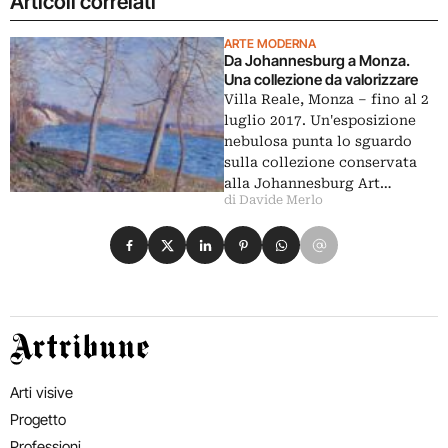
Articoli correlati
ARTE MODERNA
Da Johannesburg a Monza.
Una collezione da valorizzare
Villa Reale, Monza – fino al 2
luglio 2017. Un'esposizione
nebulosa punta lo sguardo
sulla collezione conservata
alla Johannesburg Art…
di Davide Merlo
Condividi su Facebook
Condividi su X
Condividi su LinkedIn
Condividi su Pinterest
Condividi su WhatsApp
Condividi su Email
Artribune
Arti visive
Progetto
Professioni