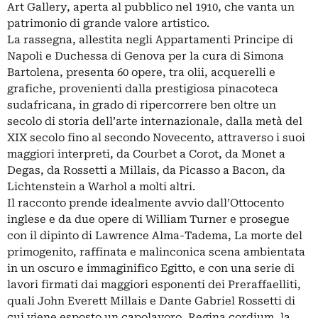
Art Gallery, aperta al pubblico nel 1910, che vanta un
patrimonio di grande valore artistico.
La rassegna, allestita negli Appartamenti Principe di
Napoli e Duchessa di Genova per la cura di Simona
Bartolena, presenta 60 opere, tra olii, acquerelli e
grafiche, provenienti dalla prestigiosa pinacoteca
sudafricana, in grado di ripercorrere ben oltre un
secolo di storia dell’arte internazionale, dalla metà del
XIX secolo fino al secondo Novecento, attraverso i suoi
maggiori interpreti, da Courbet a Corot, da Monet a
Degas, da Rossetti a Millais, da Picasso a Bacon, da
Lichtenstein a Warhol a molti altri.
Il racconto prende idealmente avvio dall’Ottocento
inglese e da due opere di William Turner e prosegue
con il dipinto di Lawrence Alma-Tadema, La morte del
primogenito, raffinata e malinconica scena ambientata
in un oscuro e immaginifico Egitto, e con una serie di
lavori firmati dai maggiori esponenti dei Preraffaelliti,
quali John Everett Millais e Dante Gabriel Rossetti di
cui viene esposto un capolavoro, Regina cordium, la