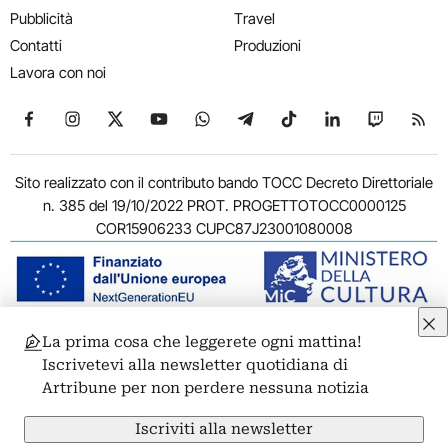
Pubblicità
Travel
Contatti
Produzioni
Lavora con noi
Seguici su Facebook
Seguici su Instagram
Seguici su X
Seguici su YouTube
Seguici su WhatsApp
Seguici su Telegram
Seguici su TikTok
Seguici su Link
Seguici su
Segui
Sito realizzato con il contributo bando TOCC Decreto Direttoriale
n. 385 del 19/10/2022 PROT. PROGETTOTOCC0000125
COR15906233 CUPC87J23001080008
La prima cosa che leggerete ogni mattina!
© 2011-2026 ARTRIBUNE srl – Corso Vittorio Emanuele II, 287 –
Iscrivetevi alla newsletter quotidiana di
00186 Roma - P.I. 11381581005
Artribune per non perdere nessuna notizia
Privacy: Responsabile della protezione dei dati personali
ARTRIBUNE srl – Corso Vittorio Emanuele II, 287 – 00186 Roma
Iscriviti alla newsletter
Termini e condizioni
Privacy Policy
Cookie Policy
Credits