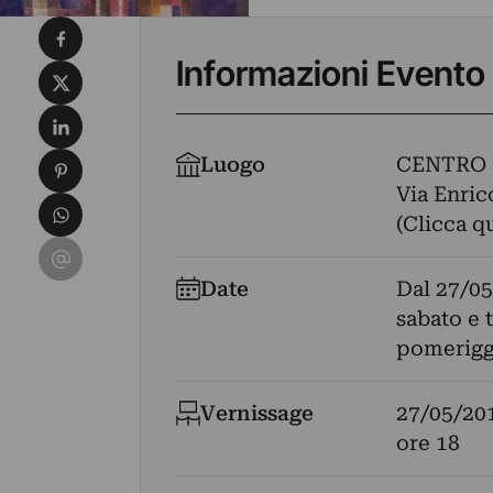
Condividi su Facebook
Informazioni Evento
Condividi su X
Condividi su LinkedIn
Condividi su Pinterest
Luogo
CENTRO
Via Enrico
Condividi su WhatsApp
(Clicca q
Condividi su Email
Date
Dal
27/05
sabato e 
pomeriggi
Vernissage
27/05/20
ore 18