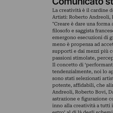
Comunicato s
La creatività è il cardine d
Artisti: Roberto Andreoli
"Creare è dare una forma 
filosofo e saggista france
emergono esecuzioni di g
meno è propensa ad accetta
supporti e dai mezzi più c
passioni stimolate, percep
Il concetto di ‘performant
tendenzialmente, noi lo ap
sono stati selezionati art
potente, affidabili, che a
Andreoli, Roberto Bovi, D
astrazione e figurazione co
inno alla creatività a tutti
estro’ al di là degli sche