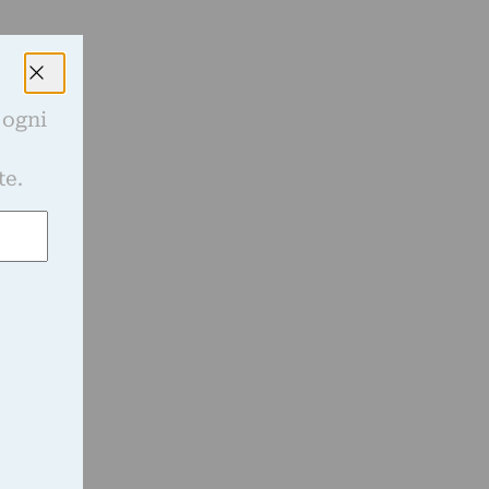
 ogni
e
te.