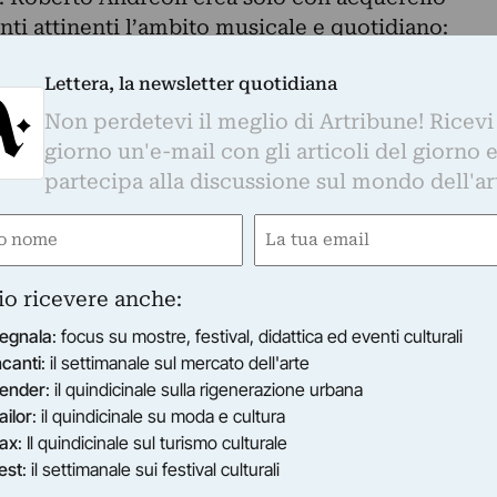
nti attinenti l’ambito musicale e quotidiano:
minili e paesaggi la sua arte è particolareggiata,
Lettera, la newsletter quotidiana
cisa ed elegante sempre individuata con toni
 Roberto Bovi si avvale di diverse tecniche,
Non perdetevi il meglio di Artribune! Ricevi
i figurativi e astrattisti per esprimere le
giorno un'e-mail con gli articoli del giorno 
ne artistica che lo regola. Artista poliedrico,
partecipa alla discussione sul mondo dell'ar
l senso di incompiuto’ lasciando, così,
e
Email
di interpretare la completezza dell’opera. Dario
gatorio)
(Obbligatorio)
 astratte e gestuali con delineazioni nette e
ere all’astrattismo geografico e, poi, alla
io ricevere anche:
materia è parte integrante dell’opera e,
egnala
: focus su mostre, festival, didattica ed eventi culturali
eco malta, si creano superfici tridimensionali
ncanti
: il settimanale sul mercato dell'arte
 in cui si squarcia la tela e si usano diversificati
ender
: il quindicinale sulla rigenerazione urbana
e genilità. Andrea Zuppa si avvale
ailor
: il quindicinale su moda e cultura
ax
: Il quindicinale sul turismo culturale
 sia opere figurative che astratte. Il mondo
est
: il settimanale sui festival culturali
a notizia al telegiornale alle confessione delle sue