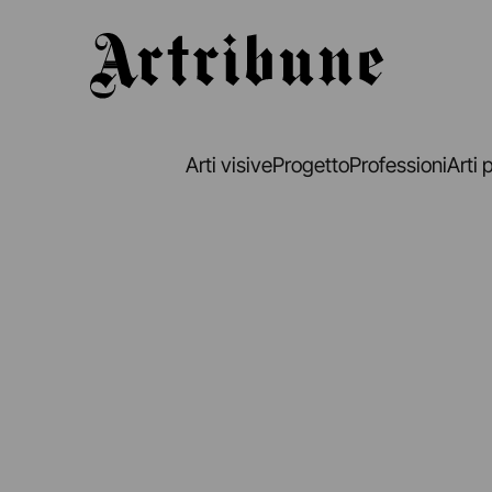
Artribune
Arti visive
Progetto
Professioni
Arti 