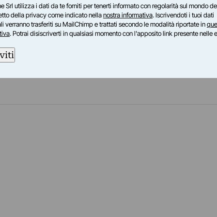
igurazione ed astrazione emergono toni soavi e
e Srl utilizza i dati da te forniti per tenerti informato con regolarità sul mondo del
petto della privacy come indicato nella
nostra informativa
. Iscrivendoti i tuoi dati
n una grande ed abile capacità di ‘dominare
i verranno trasferiti su MailChimp e trattati secondo le modalità riportate in
que
ente compie il primo passo e si avvale della
tiva
. Potrai disiscriverti in qualsiasi momento con l'apposito link presente nelle 
reazione finale.
viti