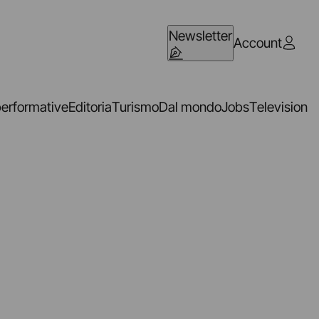
Newsletter
Account
performative
Editoria
Turismo
Dal mondo
Jobs
Television