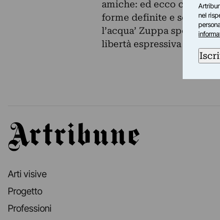
amiche: ed ecco che tra f
Artribun
nel ris
forme definite e soavi; co
personal
l’acqua’ Zuppa spontaneam
informa
libertà espressiva per la c
Iscri
Artribune
Arti visive
Progetto
Professioni