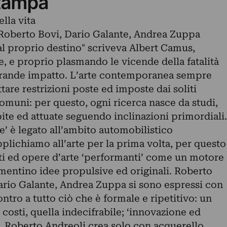
tampa
ella vita
, Roberto Bovi, Dario Galante, Andrea Zuppa
al proprio destino" scriveva Albert Camus,
se, e proprio plasmando le vicende della fatalità
rande impatto. L’arte contemporanea sempre
re restrizioni poste ed imposte dai soliti
omuni: per questo, ogni ricerca nasce da studi,
ite ed attuate seguendo inclinazioni primordiali.
e’ è legato all’ambito automobilistico
plichiamo all’arte per la prima volta, per questo
isti ed opere d’arte ‘performanti’ come un motore
limentino idee propulsive ed originali. Roberto
ario Galante, Andrea Zuppa si sono espressi con
ntro a tutto ciò che è formale e ripetitivo: un
 i costi, quella indecifrabile; ‘innovazione ed
mi. Roberto Andreoli crea solo con acquerello