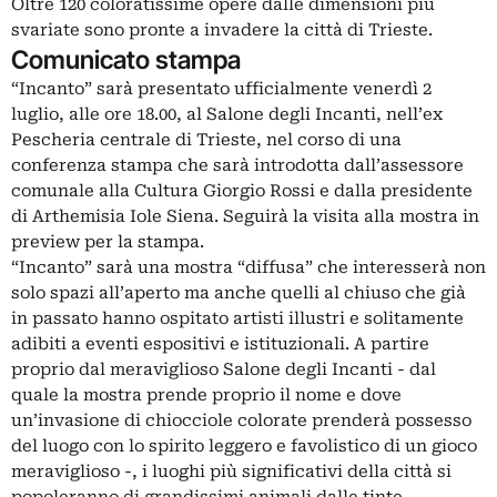
Oltre 120 coloratissime opere dalle dimensioni più
svariate sono pronte a invadere la città di Trieste.
Comunicato stampa
“Incanto” sarà presentato ufficialmente venerdì 2
luglio, alle ore 18.00, al Salone degli Incanti, nell’ex
Pescheria centrale di Trieste, nel corso di una
conferenza stampa che sarà introdotta dall’assessore
comunale alla Cultura Giorgio Rossi e dalla presidente
di Arthemisia Iole Siena. Seguirà la visita alla mostra in
preview per la stampa.
“Incanto” sarà una mostra “diffusa” che interesserà non
solo spazi all’aperto ma anche quelli al chiuso che già
in passato hanno ospitato artisti illustri e solitamente
adibiti a eventi espositivi e istituzionali. A partire
proprio dal meraviglioso Salone degli Incanti - dal
quale la mostra prende proprio il nome e dove
un’invasione di chiocciole colorate prenderà possesso
del luogo con lo spirito leggero e favolistico di un gioco
meraviglioso -, i luoghi più significativi della città si
popoleranno di grandissimi animali dalle tinte