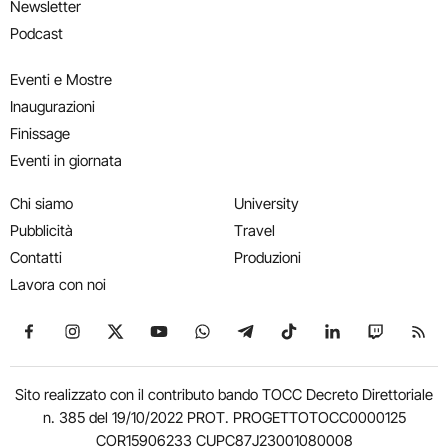
Newsletter
Podcast
Eventi e Mostre
Inaugurazioni
Finissage
Eventi in giornata
Chi siamo
University
Pubblicità
Travel
Contatti
Produzioni
Lavora con noi
Seguici su Facebook
Seguici su Instagram
Seguici su X
Seguici su YouTube
Seguici su WhatsApp
Seguici su Telegram
Seguici su TikTok
Seguici su Link
Seguici su
Segui
Sito realizzato con il contributo bando TOCC Decreto Direttoriale
n. 385 del 19/10/2022 PROT. PROGETTOTOCC0000125
COR15906233 CUPC87J23001080008