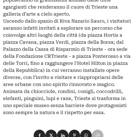
sgargianti che renderanno il cuore di Trieste una
galleria d’arte a cielo aperto.
Uscendo dallo spazio di Riva Nazario Sauro, i visitatori
saranno infatti invitati a esplorare un percorso che
coinvolge altri luoghi della città (da piazza Hortis a
piazza Cavana, piazza Verdi, piazza della Borsa; dal
Palazzo della Cassa di Risparmio di Trieste - ora sede
della Fondazione CRTrieste - a piazza Ponterosso a via
delle Torri, fino a raggiungere l'Hotel Hilton in piazza
della Repubblica) in cui verranno installate opere
diverse, con l’invito a visitare e riappropriarsi delle
aree urbane con uno spirito rinnovato e magico.
Animata da chiocciole, rondini, conigli, coccodrilli,
elefanti, pinguini, lupi e rane, Trieste si trasforma in
uno speciale museo senza barriere dove protagonisti
sono sempre la natura e il rispetto per essa.
Condividi su Facebook
Condividi su X
Condividi su LinkedIn
Condividi su Pinterest
Condividi su WhatsApp
Condividi su Email