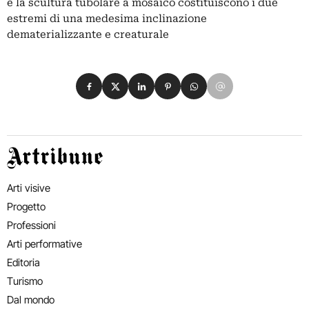
e la scultura tubolare a mosaico costituiscono i due
estremi di una medesima inclinazione
dematerializzante e creaturale
Condividi su Facebook
Condividi su X
Condividi su LinkedIn
Condividi su Pinterest
Condividi su WhatsApp
Condividi su Email
Artribune
Arti visive
Progetto
Professioni
Arti performative
Editoria
Turismo
Dal mondo