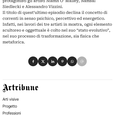
protagonisti gli artisti Niamh O’ Malley, Namsal
Siedlecki e Alessandro Vizzini.
Il titolo di quest’ultimo episodio declina il concetto di
correnti in senso psichico, percettivo ed energetico.
Infatti, nei lavori dei tre artisti in mostra, ogni elemento
scultoreo e oggettuale è colto nel suo “stato evolutivo”,
nel suo processo di trasformazione, sia fisica che
metaforica.
Condividi su Facebook
Condividi su X
Condividi su LinkedIn
Condividi su Pinterest
Condividi su WhatsApp
Condividi su Email
Artribune
Arti visive
Progetto
Professioni