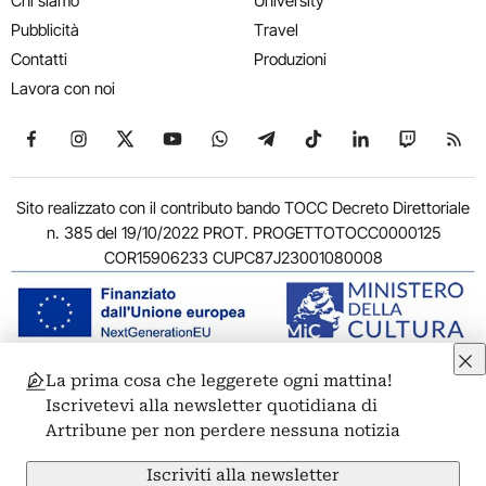
Chi siamo
University
Pubblicità
Travel
Contatti
Produzioni
Lavora con noi
Seguici su Facebook
Seguici su Instagram
Seguici su X
Seguici su YouTube
Seguici su WhatsApp
Seguici su Telegram
Seguici su TikTok
Seguici su Link
Seguici su
Segui
Sito realizzato con il contributo bando TOCC Decreto Direttoriale
n. 385 del 19/10/2022 PROT. PROGETTOTOCC0000125
COR15906233 CUPC87J23001080008
La prima cosa che leggerete ogni mattina!
© 2011-2026 ARTRIBUNE srl – Corso Vittorio Emanuele II, 287 –
Iscrivetevi alla newsletter quotidiana di
00186 Roma - P.I. 11381581005
Artribune per non perdere nessuna notizia
Privacy: Responsabile della protezione dei dati personali
ARTRIBUNE srl – Corso Vittorio Emanuele II, 287 – 00186 Roma
Iscriviti alla newsletter