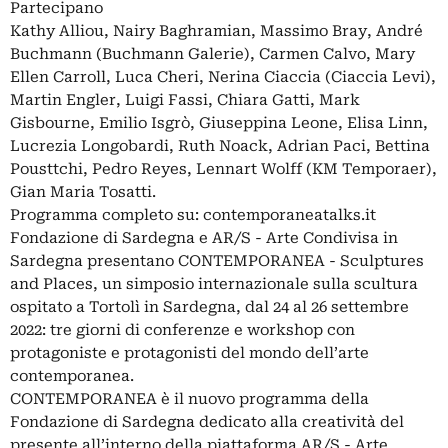
Partecipano
Kathy Alliou, Nairy Baghramian, Massimo Bray, André
Buchmann (Buchmann Galerie), Carmen Calvo, Mary
Ellen Carroll, Luca Cheri, Nerina Ciaccia (Ciaccia Levi),
Martin Engler, Luigi Fassi, Chiara Gatti, Mark
Gisbourne, Emilio Isgrò, Giuseppina Leone, Elisa Linn,
Lucrezia Longobardi, Ruth Noack, Adrian Paci, Bettina
Pousttchi, Pedro Reyes, Lennart Wolff (KM Temporaer),
Gian Maria Tosatti.
Programma completo su: contemporaneatalks.it
Fondazione di Sardegna e AR/S - Arte Condivisa in
Sardegna presentano CONTEMPORANEA - Sculptures
and Places, un simposio internazionale sulla scultura
ospitato a Tortolì in Sardegna, dal 24 al 26 settembre
2022: tre giorni di conferenze e workshop con
protagoniste e protagonisti del mondo dell’arte
contemporanea.
CONTEMPORANEA è il nuovo programma della
Fondazione di Sardegna dedicato alla creatività del
presente all’interno della piattaforma AR/S - Arte