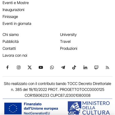
Eventi e Mostre
Inaugurazioni
Finissage
Eventi in giornata
Chi siamo
University
Pubblicità
Travel
Contatti
Produzioni
Lavora con noi
Seguici su Facebook
Seguici su Instagram
Seguici su X
Seguici su YouTube
Seguici su WhatsApp
Seguici su Telegram
Seguici su TikTok
Seguici su Link
Seguici su
Segui
Sito realizzato con il contributo bando TOCC Decreto Direttoriale
n. 385 del 19/10/2022 PROT. PROGETTOTOCC0000125
COR15906233 CUPC87J23001080008