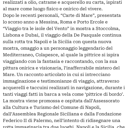
realizzati a olio, catrame e acquerello su carta, ispirati
al mare come luogo fisico e onirico del vivere.
Dopo le recenti personali, “Carte di Mare”, presentata
lo scorso anno a Messina, Roma e Porto Ercole e
“Viaggio tra le isole del Vento” in mostra a Stoccolma,
Lisbona e Dubai, il viaggio della De Pasquale continua
sulla rotta tra Napoli e la Sicilia con questa nuova
mostra, omaggio a un personaggio leggendario del
Mediterraneo, Colapesce, al quale la pittrice si ispira
viaggiando con la fantasia e raccontando, con la sua
pittura onirica e visionaria, l’inafferrabile mistero del
Mare. Un racconto articolato in cui si intrecciano
immaginazione e testimonianze di viaggio, attraverso
acquerelli e taccuini realizzati in navigazione, durante i
tanti viaggi fatti in barca a vela come ‘pittrice di bordo’.
La mostra viene promossa e ospitata dall’Assessorato
alla Cultura e Turismo del Comune di Napoli,
dall’Assemblea Regionale Siciliana e dalla Fondazione
Federico II di Palermo, nell’intento di ridisegnare una
rotta immaginaria tra due luoghi, Napoli e la Sicilia, che