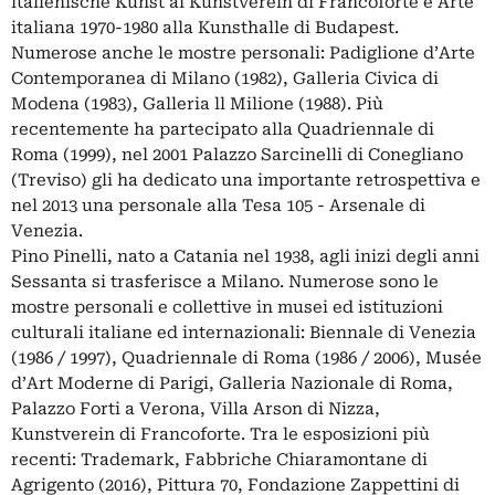
ltalienische Kunst al Kunstverein di Francoforte e Arte
italiana 1970-1980 alla Kunsthalle di Budapest.
Numerose anche le mostre personali: Padiglione d’Arte
Contemporanea di Milano (1982), Galleria Civica di
Modena (1983), Galleria ll Milione (1988). Più
recentemente ha partecipato alla Quadriennale di
Roma (1999), nel 2001 Palazzo Sarcinelli di Conegliano
(Treviso) gli ha dedicato una importante retrospettiva e
nel 2013 una personale alla Tesa 105 - Arsenale di
Venezia.
Pino Pinelli, nato a Catania nel 1938, agli inizi degli anni
Sessanta si trasferisce a Milano. Numerose sono le
mostre personali e collettive in musei ed istituzioni
culturali italiane ed internazionali: Biennale di Venezia
(1986 / 1997), Quadriennale di Roma (1986 / 2006), Musée
d’Art Moderne di Parigi, Galleria Nazionale di Roma,
Palazzo Forti a Verona, Villa Arson di Nizza,
Kunstverein di Francoforte. Tra le esposizioni più
recenti: Trademark, Fabbriche Chiaramontane di
Agrigento (2016), Pittura 70, Fondazione Zappettini di