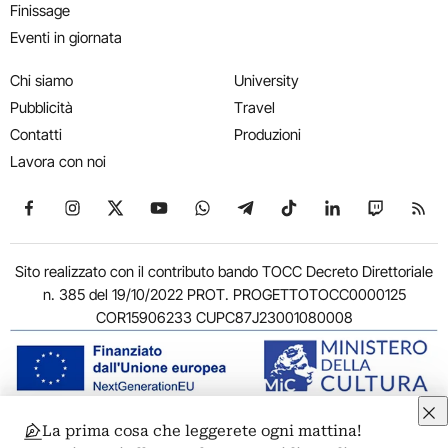
Finissage
Eventi in giornata
Chi siamo
University
Pubblicità
Travel
Contatti
Produzioni
Lavora con noi
Seguici su Facebook
Seguici su Instagram
Seguici su X
Seguici su YouTube
Seguici su WhatsApp
Seguici su Telegram
Seguici su TikTok
Seguici su Link
Seguici su
Segui
Sito realizzato con il contributo bando TOCC Decreto Direttoriale
n. 385 del 19/10/2022 PROT. PROGETTOTOCC0000125
COR15906233 CUPC87J23001080008
La prima cosa che leggerete ogni mattina!
© 2011-2026 ARTRIBUNE srl – Corso Vittorio Emanuele II, 287 –