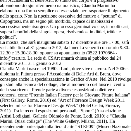
dell’Accademia di Belle Arti, lo studio del corpo e il progressivo
abbandono di ogni riferimento naturalistico, Claudia Marini ha
elaborato una forma semplice ed essenziale per trasportare il pigmento
nello spazio. Non la ripetizione ossessiva del motivo a “pettine” di
Capogrossi, ma un segno più morbido, capace di inabissarsi e
successivamente risorgere. Un processo germinativo che, in molti casi,
supera i confini della singola opera, risolvendosi in dittici, trittici e
polittici”.
La mostra, che sarà inaugurata sabato 17 dicembre alle ore 17.00, sarà
visitabile fino al 31 gennaio 2012, da lunedì a venerdì con orario 9.30-
12.30 e 15.30-18.30, oppure su appuntamento (0522 1970864 -
info@csart.it
). La sede di CSArt rimarrà chiusa al pubblico dal 24
dicembre 2011 al 1 gennaio 2012.
Claudia Marini nasce nel 1980 a Lodi, dove vive e lavora. Nel 2006 si
diploma in Pittura presso l’Accademia di Belle Arti di Brera, dove
consegue anche la specializzazione in Grafica d’Arte. Nel 2010 rivolge
gli studi alla tecnica del collage, che al momento costituisce il centro
della sua ricerca. Prende parte a diverse esposizioni collettive e
concorsi, come “Premio Italian Factory per la Giovane Pittura Italiana”
(First Gallery, Roma, 2010) ed “Art of Florence Design Week 2011,
selected artists for Florence Design Week” (Hotel Cellai, Firenze,
2011). Tra le recenti esposizioni personali, “Spore” (Associazione
Artisti Lodigiani, Galleria Oldrado da Ponte, Lodi, 2010) e “Claudia
Marini. Quasi collage” (The White Gallery, Milano, 2011). Ha
recentemente partecipato alla fiera d’arte “STEP09” (Museo Nazionale