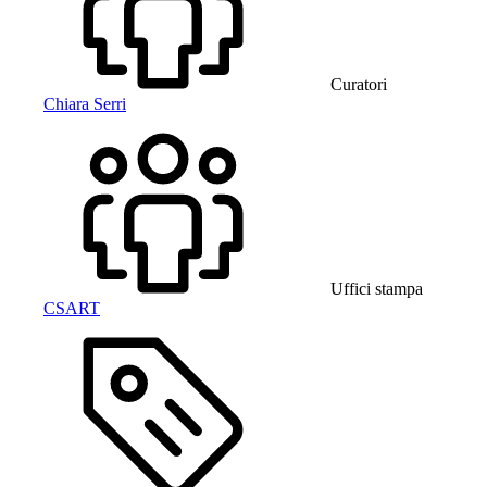
Curatori
Chiara Serri
Uffici stampa
CSART