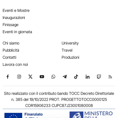
Eventi e Mostre
Inaugurazioni
Finissage
Eventi in giornata
Chi siamo
University
Pubblicità
Travel
Contatti
Produzioni
Lavora con noi
Seguici su Facebook
Seguici su Instagram
Seguici su X
Seguici su YouTube
Seguici su WhatsApp
Seguici su Telegram
Seguici su TikTok
Seguici su Link
Seguici su
Segui
Sito realizzato con il contributo bando TOCC Decreto Direttoriale
n. 385 del 19/10/2022 PROT. PROGETTOTOCC0000125
COR15906233 CUPC87J23001080008