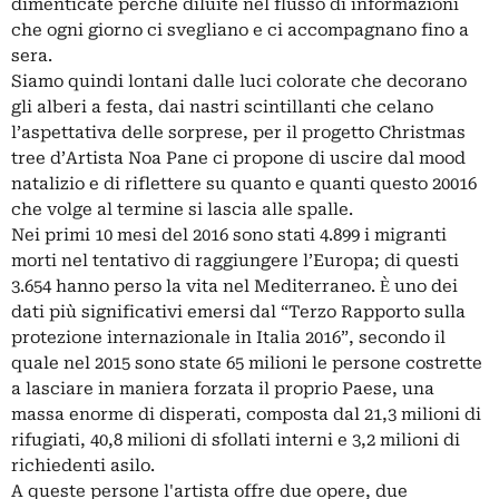
dimenticate perchè diluite nel flusso di informazioni
che ogni giorno ci svegliano e ci accompagnano fino a
sera.
Siamo quindi lontani dalle luci colorate che decorano
gli alberi a festa, dai nastri scintillanti che celano
l’aspettativa delle sorprese, per il progetto Christmas
tree d’Artista Noa Pane ci propone di uscire dal mood
natalizio e di riflettere su quanto e quanti questo 20016
che volge al termine si lascia alle spalle.
Nei primi 10 mesi del 2016 sono stati 4.899 i migranti
morti nel tentativo di raggiungere l’Europa; di questi
3.654 hanno perso la vita nel Mediterraneo. Ѐ uno dei
dati più significativi emersi dal “Terzo Rapporto sulla
protezione internazionale in Italia 2016”, secondo il
quale nel 2015 sono state 65 milioni le persone costrette
a lasciare in maniera forzata il proprio Paese, una
massa enorme di disperati, composta dal 21,3 milioni di
rifugiati, 40,8 milioni di sfollati interni e 3,2 milioni di
richiedenti asilo.
A queste persone l'artista offre due opere, due