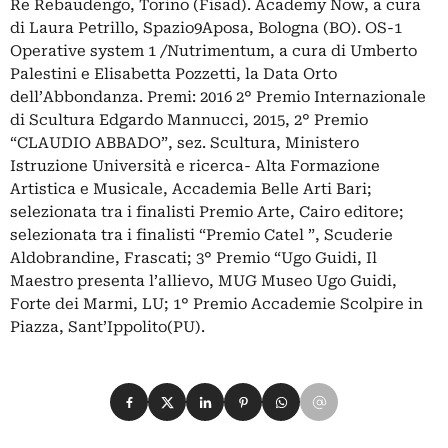
Re Rebaudengo, Torino (Fisad). Academy Now, a cura
di Laura Petrillo, Spazio9Aposa, Bologna (BO). OS-1
Operative system 1 /Nutrimentum, a cura di Umberto
Palestini e Elisabetta Pozzetti, la Data Orto
dell’Abbondanza. Premi: 2016 2° Premio Internazionale
di Scultura Edgardo Mannucci, 2015, 2° Premio
“CLAUDIO ABBADO”, sez. Scultura, Ministero
Istruzione Università e ricerca- Alta Formazione
Artistica e Musicale, Accademia Belle Arti Bari;
selezionata tra i finalisti Premio Arte, Cairo editore;
selezionata tra i finalisti “Premio Catel ”, Scuderie
Aldobrandine, Frascati; 3° Premio “Ugo Guidi, Il
Maestro presenta l’allievo, MUG Museo Ugo Guidi,
Forte dei Marmi, LU; 1° Premio Accademie Scolpire in
Piazza, Sant’Ippolito(PU).
Condividi su Facebook
Condividi su X
Condividi su LinkedIn
Condividi su Pinterest
Condividi su WhatsApp
Condividi su Email