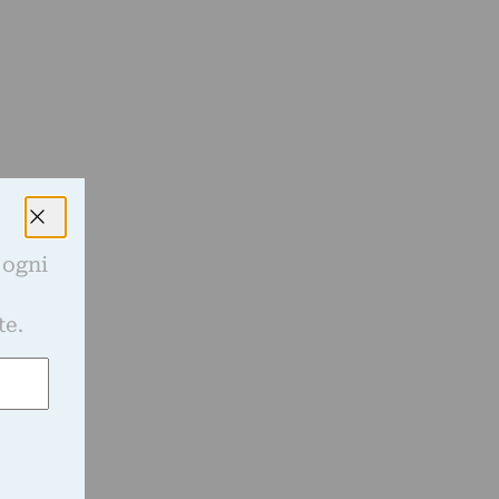
 ogni
e
,
te.
t