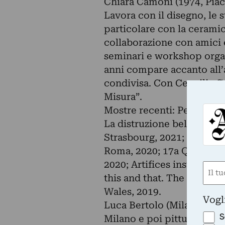
Chiara Camoni (1974, Piace
Lavora con il disegno, le s
particolare con la ceramic
collaborazione con amici 
seminari e workshop organ
anni compare accanto all’a
condivisa. Con Cencilia Ca
Misura”.
Mostre recenti: Persones 
La distruzione bella, Spaz
Strasbourg, 2021; Deux S
Roma, 2020; 17a Quadrienn
2020; Artifices instables
Nom
this and that. The self an
(Obbli
Wales, 2019.
Nome
Vogl
Luca Bertolo (Milano 1968)
S
Milano e poi pittura all’A