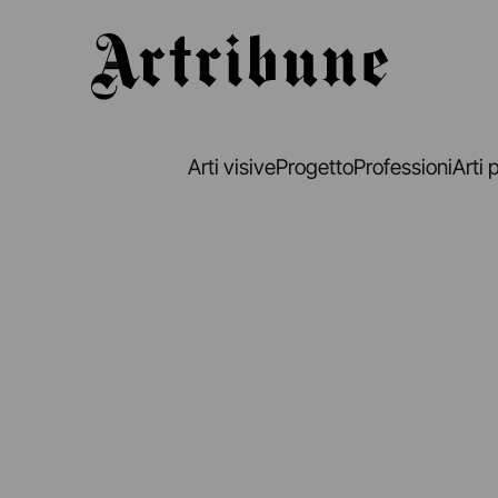
Artribune
Arti visive
Progetto
Professioni
Arti 