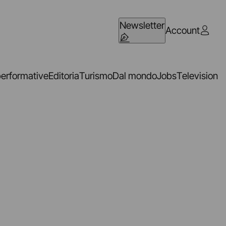
Newsletter
Account
performative
Editoria
Turismo
Dal mondo
Jobs
Television