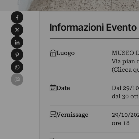
Condividi su Facebook
Informazioni Evento
Condividi su X
Condividi su LinkedIn
Condividi su Pinterest
Luogo
MUSEO D
Via pian d
Condividi su WhatsApp
(Clicca q
Condividi su Email
Date
Dal
29/10
dal 30 ot
Vernissage
29/10/20
ore 18