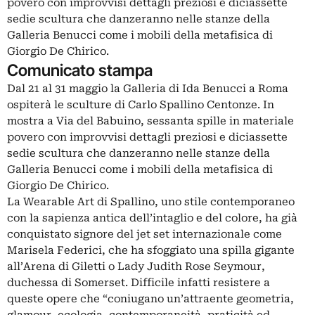
povero con improvvisi dettagli preziosi e diciassette
sedie scultura che danzeranno nelle stanze della
Galleria Benucci come i mobili della metafisica di
Giorgio De Chirico.
Comunicato stampa
Dal 21 al 31 maggio la Galleria di Ida Benucci a Roma
ospiterà le sculture di Carlo Spallino Centonze. In
mostra a Via del Babuino, sessanta spille in materiale
povero con improvvisi dettagli preziosi e diciassette
sedie scultura che danzeranno nelle stanze della
Galleria Benucci come i mobili della metafisica di
Giorgio De Chirico.
La Wearable Art di Spallino, uno stile contemporaneo
con la sapienza antica dell’intaglio e del colore, ha già
conquistato signore del jet set internazionale come
Marisela Federici, che ha sfoggiato una spilla gigante
all’Arena di Giletti o Lady Judith Rose Seymour,
duchessa di Somerset. Difficile infatti resistere a
queste opere che “coniugano un’attraente geometria,
glamour, ecologia, contemporaneità, praticità ed