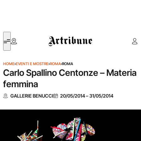
Artribune
HOME
›
EVENTI E MOSTRE
›
ROMA
›
ROMA
Carlo Spallino Centonze – Materia
femmina
GALLERIE BENUCCI
20/05/2014
–
31/05/2014