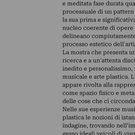
e meditata fase durata qu
processuale di un pattern 
la sua prima e significati
nucleo coerente di opere d
delineano compiutamente, 
processo estetico dell'art
La mostra che presenta un
ricerca e a un'attenta disc
inedito e personalissimo, 
musicale e arte plastica. L
appare rivolta alla rappre
come spazio fisico e met
delle cose che ci circonda
Nelle sue esperienze music
plastica le nozioni di ista
indagine, trovando nell’im
gesso ideali veicoli di vis