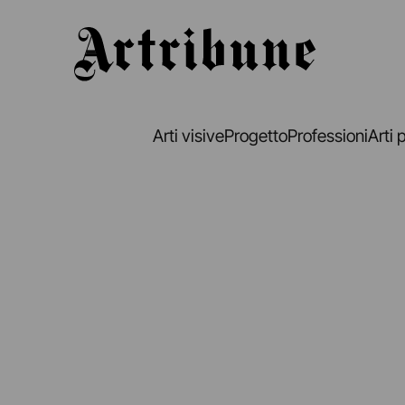
Artribune
Arti visive
Progetto
Professioni
Arti 