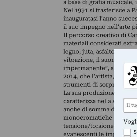
a base di grafia musicale, 
Nel 1991 si trasferisce a 
inauguratasi l’anno succe
il suo impegno nell’arte pi
Il percorso creativo di Car
materiali considerati extra
legno, juta, asfalto, terra
vibrazione, il suono, il r
impermanente”, sculture var
2014, che l’artista, oltre
strumenti di sorprendente 
La sua produzione nell’ult
caratterizza nella scompos
Nom
anche di somma di tutti i c
(Obbli
monocromatiche a base di ga
Nome
Vogl
tensione/torsione produc
S
evanescenti le impronte pr