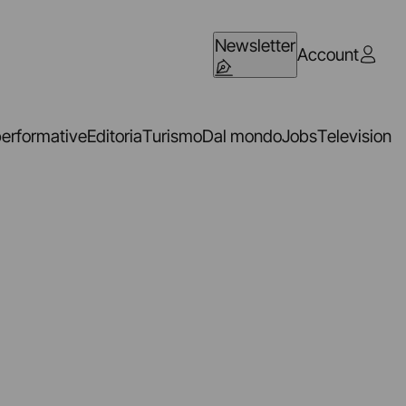
Newsletter
Account
performative
Editoria
Turismo
Dal mondo
Jobs
Television