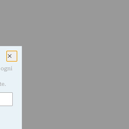
a
 ogni
e
te.