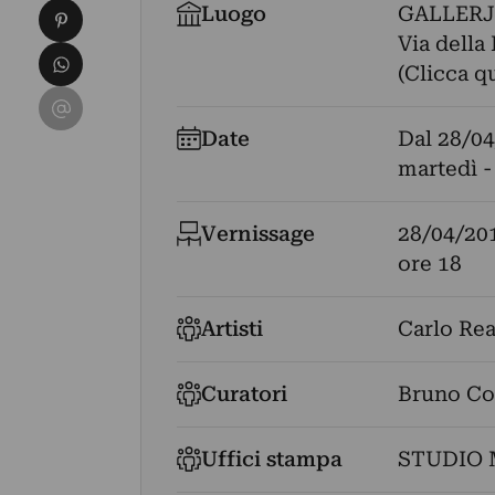
Condividi su Pinterest
Luogo
GALLER
Via della
Condividi su WhatsApp
(Clicca q
Condividi su Email
Date
Dal
28/04
martedì -
Vernissage
28/04/20
ore 18
Artisti
Carlo Re
Curatori
Bruno Co
Uffici stampa
STUDIO 