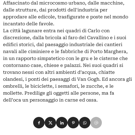
Affascinato dal microcosmo urbano, dalle macchine,
dalle strutture, dai prodotti dell'industria per
approdare alle edicole, trasfigurate e poste nel mondo
incantato delle favole.
La città lagunare entra nei quadri di Carlo con
discrezione, dalla bricola al faro del Cavallino e i suoi
edifici storici, dal paesaggio industriale dei cantieri
navali alle ciminiere e le fabbriche di Porto Marghera,
in un rapporto simpatetico con le gru e le cisterne che
contornano case, chiese e palazzi. Nei suoi quadri si
trovano nessi con altri ambienti d’acqua, chiatte
olandesi, i ponti dei paesaggi di Van Gogh. Ed ancora gli
ombrelli, le biciclette, i semafori, le zucche, e le
mollette. Predilige gli oggetti alle persone, ma fa
dell’oca un personaggio in carne ed ossa.
Condividi su Facebook
Condividi su X
Condividi su LinkedIn
Condividi su Pinterest
Condividi su WhatsApp
Condividi su Email