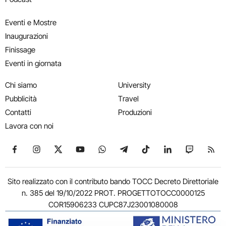
Eventi e Mostre
Inaugurazioni
Finissage
Eventi in giornata
Chi siamo
University
Pubblicità
Travel
Contatti
Produzioni
Lavora con noi
Seguici su Facebook
Seguici su Instagram
Seguici su X
Seguici su YouTube
Seguici su WhatsApp
Seguici su Telegram
Seguici su TikTok
Seguici su Link
Seguici su
Segui
Sito realizzato con il contributo bando TOCC Decreto Direttoriale
n. 385 del 19/10/2022 PROT. PROGETTOTOCC0000125
COR15906233 CUPC87J23001080008