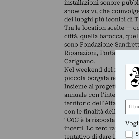
installazioni sonore pubb
show visivi, che coinvolge
dei luoghi più iconici di T
Tra le location scelte — c
città, quella barocca, que
sono Fondazione Sandret
Riparazioni, Porta Palaz
Carignano.
Nel weekend del 21 e 22 
piccola borgata nel comun
Insieme al progetto Lunet
annuale con l'intento di r
territorio dell'Alta Lang
Nom
con le finalità della galler
(Obbli
Nome
“C0C è la risposta di Ass.
Vogl
incerti. Lo zero rappresent
S
tentativo di dare inizio a