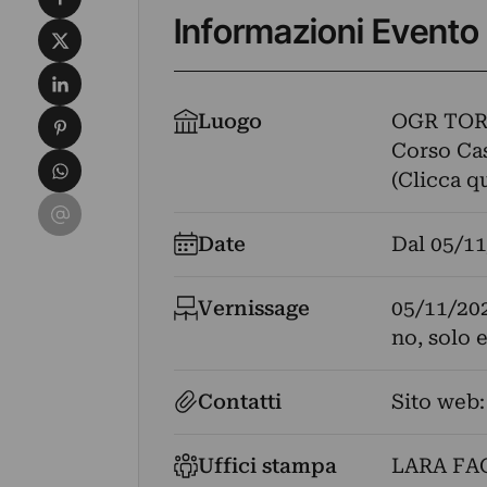
Informazioni Evento
Condividi su X
Condividi su LinkedIn
Condividi su Pinterest
Luogo
OGR TOR
Corso Cas
Condividi su WhatsApp
(Clicca q
Condividi su Email
Date
Dal
05/11
Vernissage
05/11/20
no, solo 
Contatti
Sito web
Uffici stampa
LARA FA