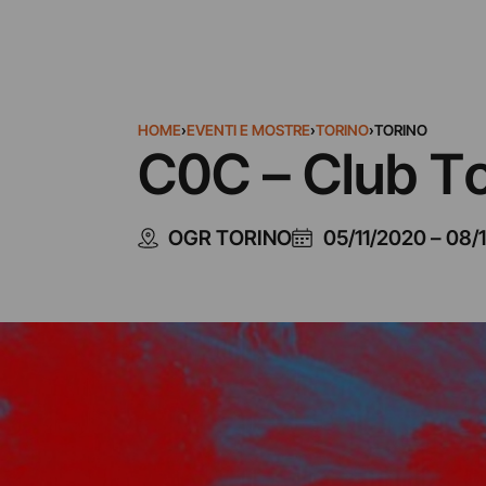
HOME
›
EVENTI E MOSTRE
›
TORINO
›
TORINO
C0C – Club T
OGR TORINO
05/11/2020
–
08/