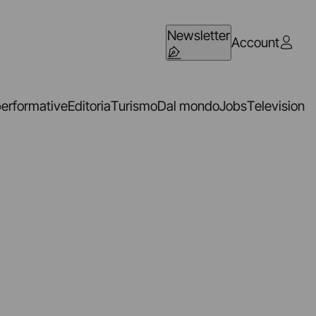
Newsletter
Account
performative
Editoria
Turismo
Dal mondo
Jobs
Television