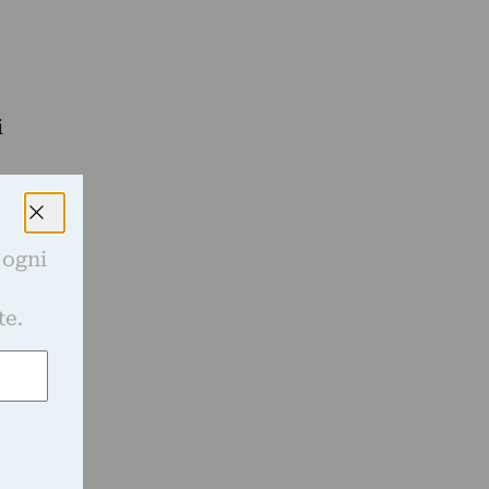
i
 ogni
e
te.