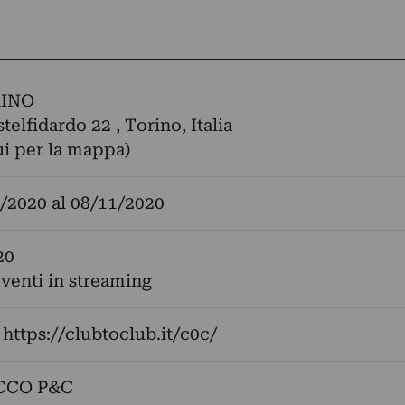
INO
telfidardo 22 , Torino, Italia
ui per la mappa)
/2020
al
08/11/2020
20
eventi in streaming
:
https://clubtoclub.it/c0c/
CCO P&C