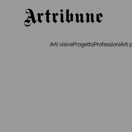
Artribune
Arti visive
Progetto
Professioni
Arti 