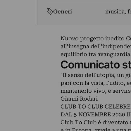
Generi
musica, f
Nuovo progetto inedito C
all’insegna dell’indipenden
equilibrio tra avanguardi
Comunicato s
"Il senso dell'utopia, un g
pari con la vista, l'udito, 
mantenerlo vivo, e servirs
Gianni Rodari
CLUB TO CLUB CELEBRE
DAL 5 NOVEMBRE 2020 
Club To Club è diventato n
e in Europa, grazie a una p