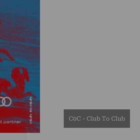
C0C - Club To Club