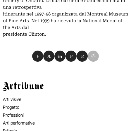
Gallery of Ontario. La sua carriera è stata esaminata in
una retrospettiva
itinerante nel 1997-98 organizzata dal Montreal Museum
of Fine Arts. Nel 1999 ha ricevuto la National Medal of
the Arts dal
presidente Clinton.
Condividi su Facebook
Condividi su X
Condividi su LinkedIn
Condividi su Pinterest
Condividi su WhatsApp
Condividi su Email
Artribune
Arti visive
Progetto
Professioni
Arti performative
Editoria