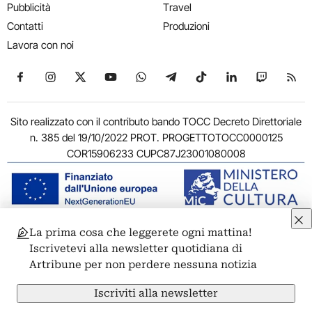
Pubblicità
Travel
Contatti
Produzioni
Lavora con noi
Seguici su Facebook
Seguici su Instagram
Seguici su X
Seguici su YouTube
Seguici su WhatsApp
Seguici su Telegram
Seguici su TikTok
Seguici su Link
Seguici su
Segui
Sito realizzato con il contributo bando TOCC Decreto Direttoriale
n. 385 del 19/10/2022 PROT. PROGETTOTOCC0000125
COR15906233 CUPC87J23001080008
La prima cosa che leggerete ogni mattina!
© 2011-2026 ARTRIBUNE srl – Corso Vittorio Emanuele II, 287 –
Iscrivetevi alla newsletter quotidiana di
00186 Roma - P.I. 11381581005
Artribune per non perdere nessuna notizia
Privacy: Responsabile della protezione dei dati personali
ARTRIBUNE srl – Corso Vittorio Emanuele II, 287 – 00186 Roma
Iscriviti alla newsletter
Termini e condizioni
Privacy Policy
Cookie Policy
Credits