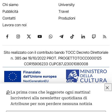
Chi siamo
University
Pubblicità
Travel
Contatti
Produzioni
Lavora con noi
Seguici su Facebook
Seguici su Instagram
Seguici su X
Seguici su YouTube
Seguici su WhatsApp
Seguici su Telegram
Seguici su TikTok
Seguici su Link
Seguici su
Segui
Sito realizzato con il contributo bando TOCC Decreto Direttoriale
n. 385 del 19/10/2022 PROT. PROGETTOTOCC0000125
COR15906233 CUPC87J23001080008
La prima cosa che leggerete ogni mattina!
© 2011-2026 ARTRIBUNE srl – Corso Vittorio Emanuele II, 287 –
Iscrivetevi alla newsletter quotidiana di
00186 Roma - P.I. 11381581005
Artribune per non perdere nessuna notizia
Privacy: Responsabile della protezione dei dati personali
ARTRIBUNE srl – Corso Vittorio Emanuele II, 287 – 00186 Roma