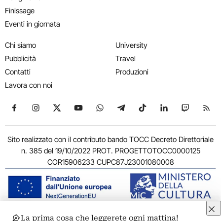
Finissage
Eventi in giornata
Chi siamo
University
Pubblicità
Travel
Contatti
Produzioni
Lavora con noi
Seguici su Facebook
Seguici su Instagram
Seguici su X
Seguici su YouTube
Seguici su WhatsApp
Seguici su Telegram
Seguici su TikTok
Seguici su Link
Seguici su
Segui
Sito realizzato con il contributo bando TOCC Decreto Direttoriale
n. 385 del 19/10/2022 PROT. PROGETTOTOCC0000125
COR15906233 CUPC87J23001080008
La prima cosa che leggerete ogni mattina!
© 2011-2026 ARTRIBUNE srl – Corso Vittorio Emanuele II, 287 –