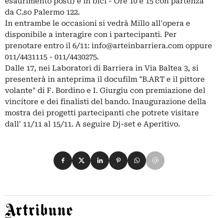
esaurimento posti) e in bici - Ore 10 e 15 con partenza
da C.so Palermo 122.
In entrambe le occasioni si vedrà Millo all'opera e
disponibile a interagire con i partecipanti. Per
prenotare entro il 6/11:
info@arteinbarriera.com
oppure
011/4431115 - 011/4430275.
Dalle 17, nei Laboratori di Barriera in Via Baltea 3, si
presenterà in anteprima il docufilm "B.ART e il pittore
volante" di F. Bordino e I. Giurgiu con premiazione del
vincitore e dei finalisti del bando. Inaugurazione della
mostra dei progetti partecipanti che potrete visitare
dall' 11/11 al 15/11. A seguire Dj-set e Aperitivo.
Condividi su Facebook
Condividi su X
Condividi su LinkedIn
Condividi su Pinterest
Condividi su WhatsApp
Condividi su Email
Artribune