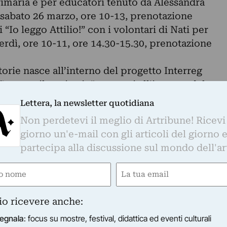
primaria e per educatori tenuto da Alessandra
io (sabato 26 marzo, ore 10-13, prenotazione
i “Io leggo Attilio!” con i volontari di Nati per
rdì, ore 10-11, ore 14.30-15.30, prenotazione
storie nasce all’interno del progetto Interreg
egnare il territorio”, tre anni all’insegna del
a di Associazione Musei d’Ossola, Museumzentru
Lettera, la newsletter quotidiana
sociazione Asilo Bianco.
Non perdetevi il meglio di Artribune! Ricevi
ALTRE STORIE
giorno un'e-mail con gli articoli del giorno 
partecipa alla discussione sul mondo dell'ar
rio”
 via Rosmini 22 (entrata laterale lato posteggio),
e
Email
gatorio)
(Obbligatorio)
io ricevere anche:
egnala
: focus su mostre, festival, didattica ed eventi culturali
 marzo ore 17