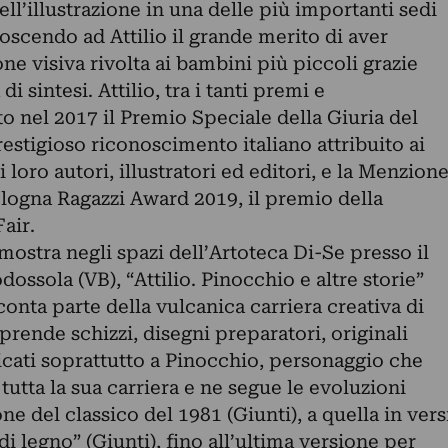
ll’illustrazione in una delle più importanti sedi
onoscendo ad Attilio il grande merito di aver
ne visiva rivolta ai bambini più piccoli grazie
di sintesi. Attilio, tra i tanti premi e
o nel 2017 il Premio Speciale della Giuria del
estigioso riconoscimento italiano attribuito ai
ai loro autori, illustratori ed editori, e la Menzion
Bologna Ragazzi Award 2019, il premio della
air.
ostra negli spazi dell’Artoteca Di-Se presso il
ssola (VB), “Attilio. Pinocchio e altre storie”
onta parte della vulcanica carriera creativa di
prende schizzi, disegni preparatori, originali
icati soprattutto a Pinocchio, personaggio che
utta la sua carriera e ne segue le evoluzioni
ione del classico del 1981 (Giunti), a quella in vers
i legno” (Giunti), fino all’ultima versione per