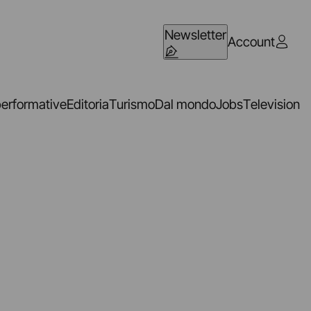
Newsletter
Account
performative
Editoria
Turismo
Dal mondo
Jobs
Television