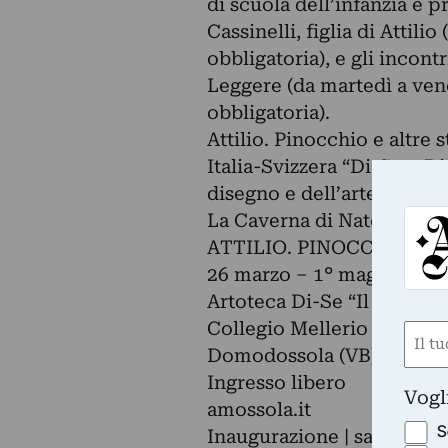
di scuola dell’infanzia e 
Cassinelli, figlia di Attil
obbligatoria), e gli incontr
Leggere (da martedì a vene
obbligatoria).
Attilio. Pinocchio e altre 
Italia-Svizzera “Di-Se – DiS
disegno e dell’arte a cur
La Caverna di Naters e As
ATTILIO. PINOCCHIO E 
26 marzo – 1° maggio
Artoteca Di-Se “Il Refetto
Collegio Mellerio Rosmini,
Nom
Domodossola (VB)
(Obbli
Ingresso libero
Nome
Vogl
amossola.it
S
Inaugurazione | sabato 26