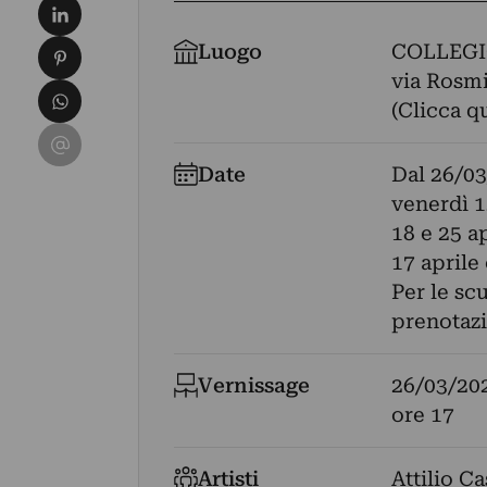
Condividi su LinkedIn
Condividi su Pinterest
Luogo
COLLEGI
via Rosmi
Condividi su WhatsApp
(Clicca q
Condividi su Email
Date
Dal
26/03
venerdì 1
18 e 25 ap
17 aprile
Per le scu
prenotazi
Vernissage
26/03/20
ore 17
Artisti
Attilio Ca