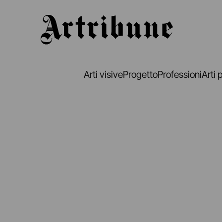
Artribune
Arti visive
Progetto
Professioni
Arti 