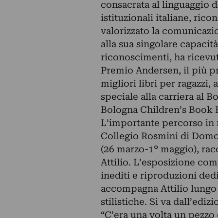
consacrata al linguaggio de
istituzionali italiane, ric
valorizzato la comunicazio
alla sua singolare capacità 
riconoscimenti, ha ricevut
Premio Andersen, il più pr
migliori libri per ragazzi, 
speciale alla carriera al 
Bologna Children’s Book F
L’importante percorso in m
Collegio Rosmini di Domodo
(26 marzo-1° maggio), racc
Attilio. L’esposizione com
inediti e riproduzioni ded
accompagna Attilio lungo t
stilistiche. Si va dall’ediz
“C’era una volta un pezzo d