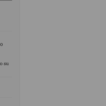
30
lo su