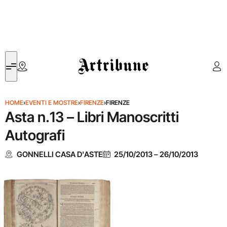
Artribune
HOME
›
EVENTI E MOSTRE
›
FIRENZE
›
FIRENZE
Asta n.13 – Libri Manoscritti
Autografi
GONNELLI CASA D'ASTE
25/10/2013
–
26/10/2013