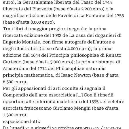
euro), la Gerusalemme liberata del Tasso del 1745
illustrata dal Piazzetta (base d’asta 2.200 euro) o la
magnifica edizione delle Favole di La Fontaine del 1755
(base d’asta 8.000 euro).
Tra i libri di maggior pregio si segnala: la prima
ricercata edizione del 1932 de La casa dei doganieri di
Eugenio Montale, con firme autografe dell’autore e
degli illustratori (base d’asta 4.000 euro); la prima
edizione del 1644 dei Principia philosophiae di Renato
Cartesio (base d’asta 3.000 euro); la prima ristampa di
Amsterdam del 1714 del Philosophiae naturalis
principia mathematica, di Isaac Newton (base d’asta
6.500 euro).
Per gli appassionati di arti occulte si segnala il
Compendio dell'arte essorcistica [...] Con li rimedii
opportuni alle infermità maleficiali del 1595 del celebre
esorcista francescano Girolamo Menghi (base d’asta
1.500 euro).
esposizione lotti:
Da lunedì 21 a giovedì 24 ottobre ore 9:00 -13 / 15:30-19