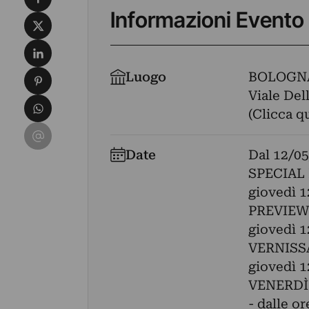
Informazioni Evento
Condividi su X
Condividi su LinkedIn
Condividi su Pinterest
Luogo
BOLOGN
Viale Dell
Condividi su WhatsApp
(Clicca q
Condividi su Email
Date
Dal
12/05
SPECIAL
giovedì 1
PREVIEW
giovedì 1
VERNISS
giovedì 1
VENERDÌ
- dalle or