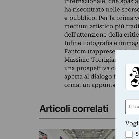
internazionale, che spazia 
ha riscontrato nelle scors
e pubblico. Per la prima v
medium artistico più tradi
dell’attenzione della critic
Infine Fotografia e immag
Fantom (rappresentata da S
Massimo Torrigiani e Fran
una prospettiva decisament
aperta al dialogo fra fotogr
ormai un appuntamento fiss
Nom
Articoli correlati
(Obbli
Nome
Vogl
FIE
S
Ri