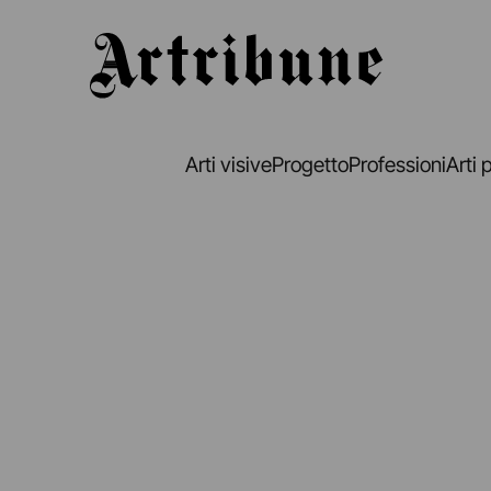
Artribune
Arti visive
Progetto
Professioni
Arti 