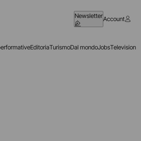
Newsletter
Account
performative
Editoria
Turismo
Dal mondo
Jobs
Television