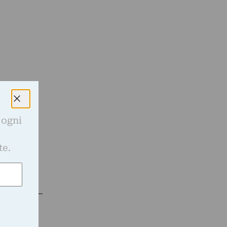
 ogni
e
te.
ne