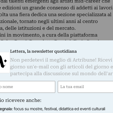
dai talenti emergenti agli artisti mid-career che
e edizioni un grande consenso di addetti ai lavori
olta una fiera dedica una sezione specializzata al
zionale, tornato negli ultimi anni al centro
a, delle istituzioni e del mercato.
ini in movimento, a cura della piattaforma
elva Barni, Benedetta Pomini, Ilaria Speri,
cesco Zanot), affronta il medium fotografico da
Lettera, la newsletter quotidiana
e attuale: include a pieno titolo il video, ed è
Non perdetevi il meglio di Artribune! Ricevi
afia e altri media. Alla sua terza edizione, è
giorno un'e-mail con gli articoli del giorno 
o in Italia per collezionisti e appassionati.
partecipa alla discussione sul mondo dell'ar
e
Email
gatorio)
(Obbligatorio)
io ricevere anche:
RE
egnala
: focus su mostre, festival, didattica ed eventi culturali
torna Arte Fiera Bologna. Intervista al direttore Simo