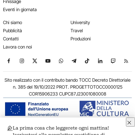
Finissage
Eventi in giornata
Chi siamo
University
Pubblicità
Travel
Contatti
Produzioni
Lavora con noi
Seguici su Facebook
Seguici su Instagram
Seguici su X
Seguici su YouTube
Seguici su WhatsApp
Seguici su Telegram
Seguici su TikTok
Seguici su Link
Seguici su
Segui
Sito realizzato con il contributo bando TOCC Decreto Direttoriale
n. 385 del 19/10/2022 PROT. PROGETTOTOCC0000125
COR15906233 CUPC87J23001080008
La prima cosa che leggerete ogni mattina!
© 2011-2026 ARTRIBUNE srl – Corso Vittorio Emanuele II, 287 –