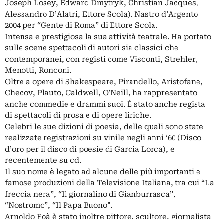
Joseph Losey, Edward Dmytryk, Christian Jacques,
Alessandro D’Alatri, Ettore Scola). Nastro d’Argento
2004 per “Gente di Roma” di Ettore Scola.
Intensa e prestigiosa la sua attività teatrale. Ha portato
sulle scene spettacoli di autori sia classici che
contemporanei, con registi come Visconti, Strehler,
Menotti, Ronconi.
Oltre a opere di Shakespeare, Pirandello, Aristofane,
Checov, Plauto, Caldwell, O’Neill, ha rappresentato
anche commedie e drammi suoi. È stato anche regista
di spettacoli di prosa e di opere liriche.
Celebri le sue dizioni di poesia, delle quali sono state
realizzate registrazioni su vinile negli anni ’60 (Disco
d’oro per il disco di poesie di Garcia Lorca), e
recentemente su cd.
Il suo nome è legato ad alcune delle più importanti e
famose produzioni della Televisione Italiana, tra cui “La
freccia nera”, “Il giornalino di Gianburrasca”,
“Nostromo”, “Il Papa Buono”.
Arnoldo Foà è stato inoltre pittore, scultore, giornalista