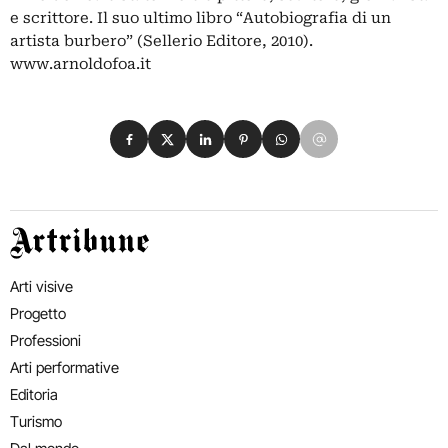
e scrittore. Il suo ultimo libro “Autobiografia di un
artista burbero” (Sellerio Editore, 2010).
www.arnoldofoa.it
Condividi su Facebook
Condividi su X
Condividi su LinkedIn
Condividi su Pinterest
Condividi su WhatsApp
Condividi su Email
Artribune
Arti visive
Progetto
Professioni
Arti performative
Editoria
Turismo