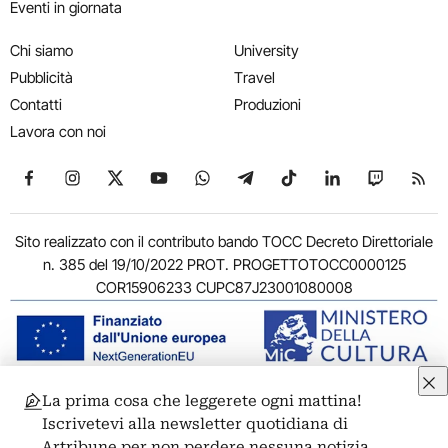
Eventi in giornata
Chi siamo
University
Pubblicità
Travel
Contatti
Produzioni
Lavora con noi
Seguici su Facebook
Seguici su Instagram
Seguici su X
Seguici su YouTube
Seguici su WhatsApp
Seguici su Telegram
Seguici su TikTok
Seguici su Link
Seguici su
Segui
Sito realizzato con il contributo bando TOCC Decreto Direttoriale
n. 385 del 19/10/2022 PROT. PROGETTOTOCC0000125
COR15906233 CUPC87J23001080008
La prima cosa che leggerete ogni mattina!
© 2011-2026 ARTRIBUNE srl – Corso Vittorio Emanuele II, 287 –
Iscrivetevi alla newsletter quotidiana di
00186 Roma - P.I. 11381581005
Artribune per non perdere nessuna notizia