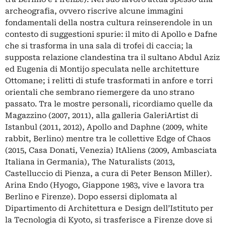
archeografia, ovvero riscrive alcune immagini
fondamentali della nostra cultura reinserendole in un
contesto di suggestioni spurie: il mito di Apollo e Dafne
che si trasforma in una sala di trofei di caccia; la
supposta relazione clandestina tra il sultano Abdul Aziz
ed Eugenia di Montijo speculata nelle architetture
Ottomane; i relitti di stufe trasformati in anfore e torri
orientali che sembrano riemergere da uno strano
passato. Tra le mostre personali, ricordiamo quelle da
Magazzino (2007, 2011), alla galleria GaleriArtist di
Istanbul (2011, 2012), Apollo and Daphne (2009, white
rabbit, Berlino) mentre tra le collettive Edge of Chaos
(2015, Casa Donati, Venezia) ItAliens (2009, Ambasciata
Italiana in Germania), The Naturalists (2013,
Castelluccio di Pienza, a cura di Peter Benson Miller).
Arina Endo (Hyogo, Giappone 1983, vive e lavora tra
Berlino e Firenze). Dopo essersi diplomata al
Dipartimento di Architettura e Design dell’Istituto per
la Tecnologia di Kyoto, si trasferisce a Firenze dove si