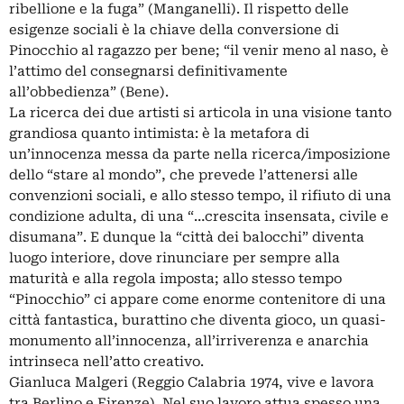
ribellione e la fuga” (Manganelli). Il rispetto delle
esigenze sociali è la chiave della conversione di
Pinocchio al ragazzo per bene; “il venir meno al naso, è
l’attimo del consegnarsi definitivamente
all’obbedienza” (Bene).
La ricerca dei due artisti si articola in una visione tanto
grandiosa quanto intimista: è la metafora di
un’innocenza messa da parte nella ricerca/imposizione
dello “stare al mondo”, che prevede l’attenersi alle
convenzioni sociali, e allo stesso tempo, il rifiuto di una
condizione adulta, di una “…crescita insensata, civile e
disumana”. E dunque la “città dei balocchi” diventa
luogo interiore, dove rinunciare per sempre alla
maturità e alla regola imposta; allo stesso tempo
“Pinocchio” ci appare come enorme contenitore di una
città fantastica, burattino che diventa gioco, un quasi-
monumento all’innocenza, all’irriverenza e anarchia
intrinseca nell’atto creativo.
Gianluca Malgeri (Reggio Calabria 1974, vive e lavora
tra Berlino e Firenze). Nel suo lavoro attua spesso una