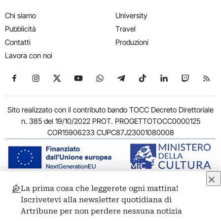
Chi siamo
University
Pubblicità
Travel
Contatti
Produzioni
Lavora con noi
Seguici su Facebook
Seguici su Instagram
Seguici su X
Seguici su YouTube
Seguici su WhatsApp
Seguici su Telegram
Seguici su TikTok
Seguici su Link
Seguici su
Segui
Sito realizzato con il contributo bando TOCC Decreto Direttoriale
n. 385 del 19/10/2022 PROT. PROGETTOTOCC0000125
COR15906233 CUPC87J23001080008
La prima cosa che leggerete ogni mattina!
© 2011-2026 ARTRIBUNE srl – Corso Vittorio Emanuele II, 287 –
Iscrivetevi alla newsletter quotidiana di
00186 Roma - P.I. 11381581005
Artribune per non perdere nessuna notizia
Privacy: Responsabile della protezione dei dati personali