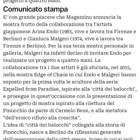
progetto a quattro mani.
Comunicato stampa
E’ con grande piacere che Magazzino annuncia la
mostra frutto della collaborazione tra l’artista
giapponese Arina Endo (1983, vive e lavora tra Firenze e
Berlino) e Gianluca Malgeri (1974, vive e lavora tra
Firenze e Berlino). Per la sua terza mostra personale in
galleria, Malgeri ha infatti deciso di invitare Endo per
realizzare un progetto a quattro mani. La
collaborazione tra i due artisti è già sfociata, nel 2015,
nella mostra Edge of Chaos in cui Endo e Malgeri hanno
esposto per la prima volta le sculture della serie
Expelled from Paradise, ispirate alla ‘città dei balocchi’,
e prosegue in quest’occasione con la presentazione di
un progetto di mostra ispirato alla rilettura del
Pinocchio da parte di Carmelo Bene, e alla metafora
“dell’eroico rifiuto alla crescita”.
L‘idea di “città dei balocchi” collegata alla storia di
Pinocchio, nasce a Berlino da riflessioni generate
dall’osservazione della città stessa, luogo in cui si può