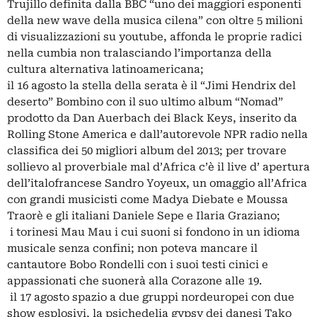
Trujillo definita dalla BBC “uno dei maggiori esponenti
della new wave della musica cilena” con oltre 5 milioni
di visualizzazioni su youtube, affonda le proprie radici
nella cumbia non tralasciando l’importanza della
cultura alternativa latinoamericana;
il 16 agosto la stella della serata è il “Jimi Hendrix del
deserto” Bombino con il suo ultimo album “Nomad”
prodotto da Dan Auerbach dei Black Keys, inserito da
Rolling Stone America e dall’autorevole NPR radio nella
classifica dei 50 migliori album del 2013; per trovare
sollievo al proverbiale mal d’Africa c’è il live d’ apertura
dell’italofrancese Sandro Yoyeux, un omaggio all’Africa
con grandi musicisti come Madya Diebate e Moussa
Traorè e gli italiani Daniele Sepe e Ilaria Graziano;
​ i torinesi Mau Mau i cui suoni si fondono in un idioma
musicale senza confini; non poteva mancare il
cantautore Bobo Rondelli con i suoi testi cinici e
appassionati che suonerà alla Corazone alle 19.
​ il 17 agosto spazio a due gruppi nordeuropei con due
show esplosivi, la psichedelia gypsy dei danesi Tako