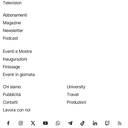
Television
Abbonamenti
Magazine
Newsletter
Podcast
Eventi e Mostre
Inaugurazioni
Finissage
Eventi in giornata
Chi siamo
University
Pubblicità
Travel
Contatti
Produzioni
Lavora con noi
Seguici su Facebook
Seguici su Instagram
Seguici su X
Seguici su YouTube
Seguici su WhatsApp
Seguici su Telegram
Seguici su TikTok
Seguici su Link
Seguici su
Segui