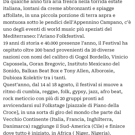
Da qualche anno tira aria fresca nella torrida estate
italiana, lontani da creme abbronzanti e spiagge
affollate, in una piccola porzione di terra aspra e
montuosa sotto le pendici dell’Appennino Campano, c’è
uno degli eventi di world music più speziati del
Mediterraneo: l’Ariano Folkfestival.
19 anni di storia e 40.000 presenze l’anno, il Festival ha
ospitato oltre 200 band provenienti da 20 diverse
nazioni con nomi del calibro di Gogol Bordello, Vinicio
Capossela, Goran Bregovic, Instituto Mexicano del
Sonido, Balkan Beat Box e Tony Allen, Alborosie,
Dubioza Kolektiv tra i tanti.
Quest’anno, dal 14 al 18 agosto, il festival si muove a
ritmo di cumbia, reggae, folk, gypsy, jazz, afro beat,
rock meticcio con più di 20 gruppi pronti ad
avvicendarsi sul Folkstage [piazzale di Piano della
Croce], in una sorta di giro del mondo che parte dal
Vecchio Continente (Italia, Francia, Inghilterra,
Danimarca) raggiunge il Sud-America (Cile) e finisce
dove tutto è iniziato, in Africa ( Niger, Nigeria).