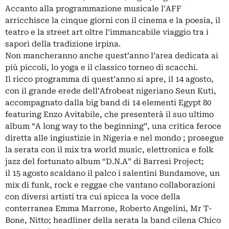
Accanto alla programmazione musicale l’AFF
arricchisce la cinque giorni con il cinema e la poesia, il
teatro e la street art oltre l’immancabile viaggio tra i
sapori della tradizione irpina.
Non mancheranno anche quest’anno l’area dedicata ai
più piccoli, lo yoga e il classico torneo di scacchi.
Il ricco programma di quest’anno si apre, il 14 agosto,
con il grande erede dell’Afrobeat nigeriano Seun Kuti,
accompagnato dalla big band di 14 elementi Egypt 80
featuring Enzo Avitabile, che presenterà il suo ultimo
album “A long way to the beginning”, una critica feroce
diretta alle ingiustizie in Nigeria e nel mondo ; prosegue
la serata con il mix tra world music, elettronica e folk
jazz del fortunato album “D.N.A” di Barresi Project;
il 15 agosto scaldano il palco i salentini Bundamove, un
mix di funk, rock e reggae che vantano collaborazioni
con diversi artisti tra cui spicca la voce della
conterranea Emma Marrone, Roberto Angelini, Mr T-
Bone, Nitto; headliner della serata la band cilena Chico