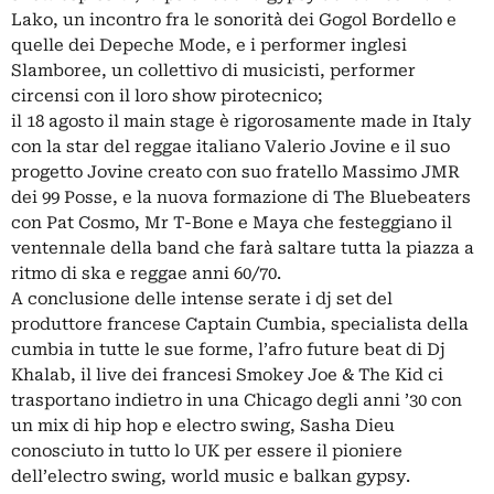
Lako, un incontro fra le sonorità dei Gogol Bordello e
quelle dei Depeche Mode, e i performer inglesi
Slamboree, un collettivo di musicisti, performer
circensi con il loro show pirotecnico;
il 18 agosto il main stage è rigorosamente made in Italy
con la star del reggae italiano Valerio Jovine e il suo
progetto Jovine creato con suo fratello Massimo JMR
dei 99 Posse, e la nuova formazione di The Bluebeaters
con Pat Cosmo, Mr T-Bone e Maya che festeggiano il
ventennale della band che farà saltare tutta la piazza a
ritmo di ska e reggae anni 60/70.
A conclusione delle intense serate i dj set del
produttore francese Captain Cumbia, specialista della
cumbia in tutte le sue forme, l’afro future beat di Dj
Khalab, il live dei francesi Smokey Joe & The Kid ci
trasportano indietro in una Chicago degli anni ’30 con
un mix di hip hop e electro swing, Sasha Dieu
conosciuto in tutto lo UK per essere il pioniere
dell’electro swing, world music e balkan gypsy.