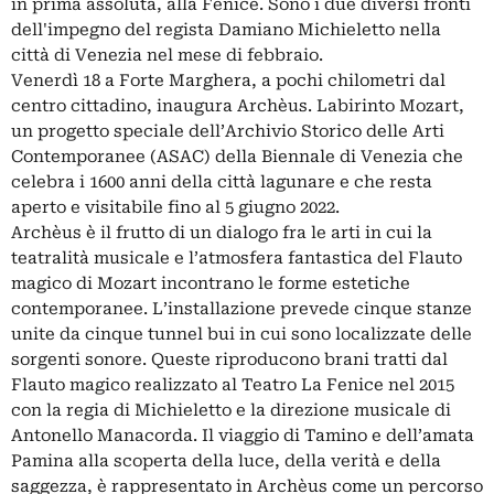
in prima assoluta, alla Fenice. Sono i due diversi fronti
dell'impegno del regista Damiano Michieletto nella
città di Venezia nel mese di febbraio.
Venerdì 18 a Forte Marghera, a pochi chilometri dal
centro cittadino, inaugura Archèus. Labirinto Mozart,
un progetto speciale dell’Archivio Storico delle Arti
Contemporanee (ASAC) della Biennale di Venezia che
celebra i 1600 anni della città lagunare e che resta
aperto e visitabile fino al 5 giugno 2022.
Archèus è il frutto di un dialogo fra le arti in cui la
teatralità musicale e l’atmosfera fantastica del Flauto
magico di Mozart incontrano le forme estetiche
contemporanee. L’installazione prevede cinque stanze
unite da cinque tunnel bui in cui sono localizzate delle
sorgenti sonore. Queste riproducono brani tratti dal
Flauto magico realizzato al Teatro La Fenice nel 2015
con la regia di Michieletto e la direzione musicale di
Antonello Manacorda. Il viaggio di Tamino e dell’amata
Pamina alla scoperta della luce, della verità e della
saggezza, è rappresentato in Archèus come un percorso