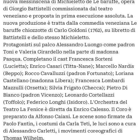
nuova messinscena di Michieletto de Le baruffe, opera
di Giorgio Battistelli commissionata dal teatro
veneziano e proposta in prima esecuzione assoluta. La
nuova produzione è tratta dalla commedia veneziana Le
baruffe chiozzotte di Carlo Goldoni (1762), su libretto di
Battistelli e dello stesso Michieletto.
Protagonisti sul palco Alessandro Luongo come padron
Toni e Valeria Girardello nella parte di madonna
Pasqua. Completano il cast Francesca Sorteni
(Lucietta); Enrico Casari (Titta-Nane); Marcello Nardis
(Beppo); Rocco Cavalluzzi (padron Fortunato); Loriana
Castellano (madonna Libera); Francesca Lombardi
Mazzulli (Orsetta); Silvia Frigato (Checca); Pietro Di
Bianco (padron Vicenzo); Leonardo Cortellazzi
(Toffolo); Federico Longhi (Isidoro). L'Orchestra del
Teatro La Fenice è diretta da Enrico Calesso. Il Coro è
preparato da Alfonso Caiani. Le scene sono firmate da
Paolo Fantin, i costumi da Carla Teti, le luci sono a cura
di Alessandro Carletti, i movimenti coreografici di
Thomas Wilhelm.