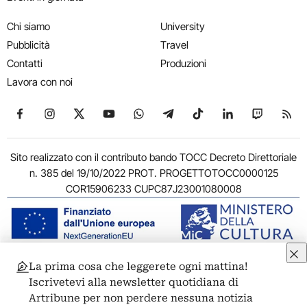
Chi siamo
University
Pubblicità
Travel
Contatti
Produzioni
Lavora con noi
Seguici su Facebook
Seguici su Instagram
Seguici su X
Seguici su YouTube
Seguici su WhatsApp
Seguici su Telegram
Seguici su TikTok
Seguici su Link
Seguici su
Segui
Sito realizzato con il contributo bando TOCC Decreto Direttoriale
n. 385 del 19/10/2022 PROT. PROGETTOTOCC0000125
COR15906233 CUPC87J23001080008
La prima cosa che leggerete ogni mattina!
© 2011-2026 ARTRIBUNE srl – Corso Vittorio Emanuele II, 287 –
Iscrivetevi alla newsletter quotidiana di
00186 Roma - P.I. 11381581005
Artribune per non perdere nessuna notizia
Privacy: Responsabile della protezione dei dati personali