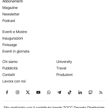
Abbonamenti
Magazine
Newsletter
Podcast
Eventi e Mostre
Inaugurazioni
Finissage
Eventi in giornata
Chi siamo
University
Pubblicità
Travel
Contatti
Produzioni
Lavora con noi
Seguici su Facebook
Seguici su Instagram
Seguici su X
Seguici su YouTube
Seguici su WhatsApp
Seguici su Telegram
Seguici su TikTok
Seguici su Link
Seguici su
Segui
Sito realizzato con il contributo bando TOCC Decreto Direttoriale