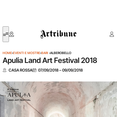
Artribune
HOME
›
EVENTI E MOSTRE
›
BARI
›
ALBEROBELLO
Apulia Land Art Festival 2018
CASA ROSSA
07/09/2018
–
09/09/2018