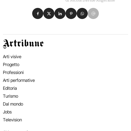
di Nicola Davide Angerame
Condividi su Facebook
Condividi su X
Condividi su LinkedIn
Condividi su Pinterest
Condividi su WhatsApp
Condividi su Email
Artribune
Arti visive
Progetto
Professioni
Arti performative
Editoria
Turismo
Dal mondo
Jobs
Television